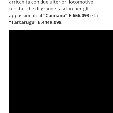
arricchita con due ulteriori locomotive
reostatiche di grande fascino per gli
appassionati: il
“Caimano” E.656.093
e la
“Tartaruga” E.444R.098
.