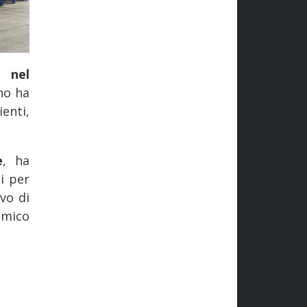
 nel
ino ha
ienti,
e
, ha
ti per
ivo di
omico