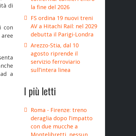
tà di
la fine del 2026
FS ordina 19 nuovi treni
AV a Hitachi Rail: nel 2029
i con
debutta il Parigi-Londra
, aree
Arezzo-Stia, dal 10
agosto riprende il
senta
servizio ferroviario
anche
sull’intera linea
oad a
I più letti
Roma - Firenze: treno
deraglia dopo l’impatto
con due mucche a
Montelibretti, nessun