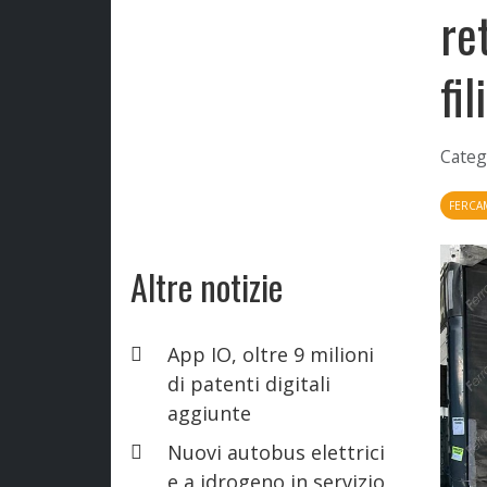
re
fi
Categ
FERCA
Altre notizie
App IO, oltre 9 milioni
di patenti digitali
aggiunte
Nuovi autobus elettrici
e a idrogeno in servizio