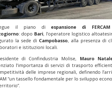
segue il piano di
espansione di FERCAM
ogiorno
: dopo
Bari
, l’operatore logistico altoates
gurato la sede di
Campobasso
, alla presenza di cl
boratori e istituzioni locali.
residente di Confindustria Molise,
Mauro Natal
nziato l’importanza di servizi di trasporto efficien
mpetitività delle imprese regionali, definendo l’arr
AM “un tassello fondamentale per lo sviluppo econ
erritorio”.