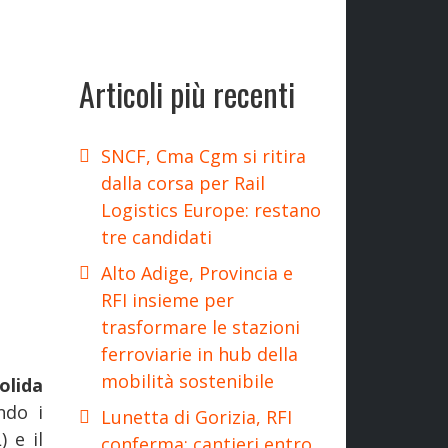
Articoli più recenti
SNCF, Cma Cgm si ritira
dalla corsa per Rail
Logistics Europe: restano
tre candidati
Alto Adige, Provincia e
RFI insieme per
trasformare le stazioni
ferroviarie in hub della
mobilità sostenibile
olida
ndo i
Lunetta di Gorizia, RFI
 e il
conferma: cantieri entro