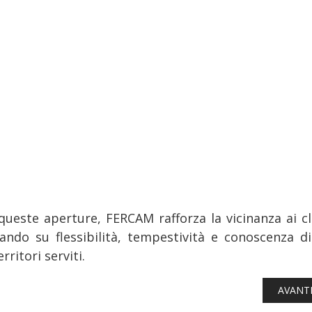
queste aperture, FERCAM rafforza la vicinanza ai cli
ando su flessibilità, tempestività e conoscenza di
erritori serviti.
ARTICO
AVANT