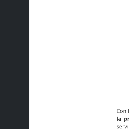
Con l
la p
serv