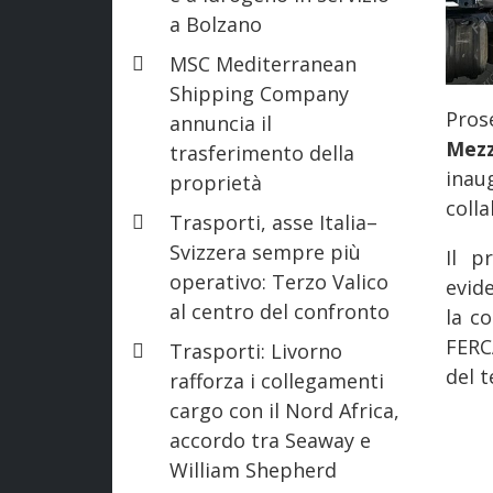
a Bolzano
MSC Mediterranean
Shipping Company
Pro
annuncia il
Mezz
trasferimento della
inau
proprietà
colla
Trasporti, asse Italia–
Svizzera sempre più
Il p
operativo: Terzo Valico
evide
al centro del confronto
la co
FERC
Trasporti: Livorno
del t
rafforza i collegamenti
cargo con il Nord Africa,
accordo tra Seaway e
William Shepherd