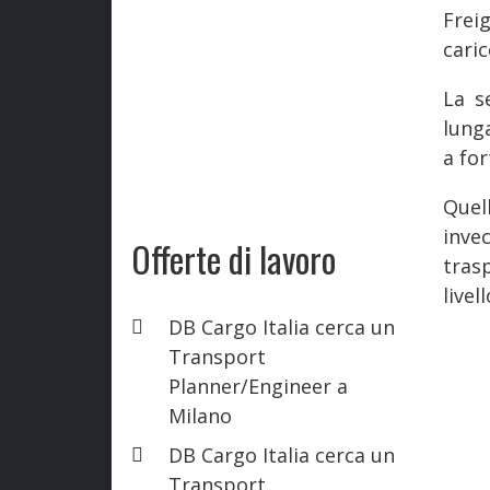
Frei
caric
La s
lung
a fo
Quel
inv
Offerte di lavoro
tras
livel
DB Cargo Italia cerca un
Transport
Planner/Engineer a
Milano
DB Cargo Italia cerca un
Transport