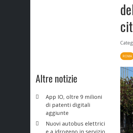
de
ci
Categ
ROMA
Altre notizie
App IO, oltre 9 milioni
di patenti digitali
aggiunte
Nuovi autobus elettrici
e a idrogeno in servizio