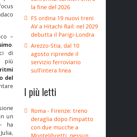
focus
la fine del 2026
ndaco
FS ordina 19 nuovi treni
AV a Hitachi Rail: nel 2029
debutta il Parigi-Londra
aco –
ssimo
.
Arezzo-Stia, dal 10
ci di
agosto riprende il
à più
servizio ferroviario
ritmi
sull’intera linea
o del
tare
I più letti
isione
Roma - Firenze: treno
in un
deraglia dopo l’impatto
 – ha
con due mucche a
Julia,
Montelibretti, nessun