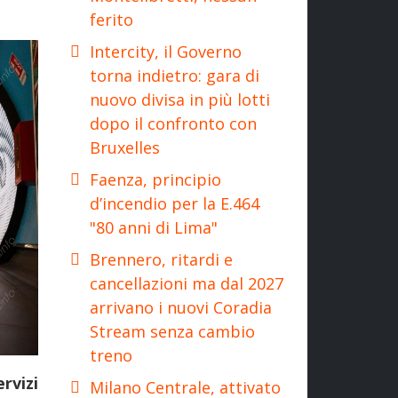
ferito
Intercity, il Governo
torna indietro: gara di
nuovo divisa in più lotti
dopo il confronto con
Bruxelles
Faenza, principio
d’incendio per la E.464
"80 anni di Lima"
Brennero, ritardi e
cancellazioni ma dal 2027
arrivano i nuovi Coradia
Stream senza cambio
treno
rvizi
Milano Centrale, attivato