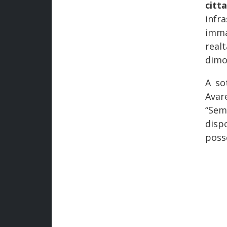
citta
infr
imma
real
dimo
A so
Avar
“Sem
disp
poss