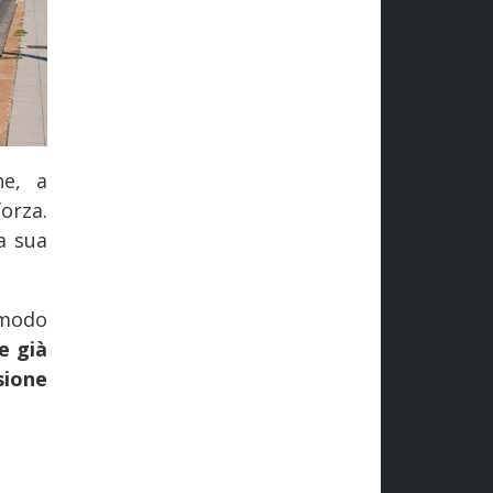
he, a
orza.
a sua
 modo
e già
sione