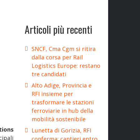
Articoli più recenti
SNCF, Cma Cgm si ritira
dalla corsa per Rail
Logistics Europe: restano
tre candidati
Alto Adige, Provincia e
RFI insieme per
trasformare le stazioni
ferroviarie in hub della
mobilità sostenibile
tions
Lunetta di Gorizia, RFI
ipali
conferma: cantieri entro