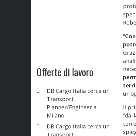
prot
spec
Robe
"
Con
potr
Graz
anal
Offerte di lavoro
nece
perm
terr
DB Cargo Italia cerca un
un’o
Transport
Planner/Engineer a
Il pr
Milano
“da 
terr
DB Cargo Italia cerca un
spieg
Transport