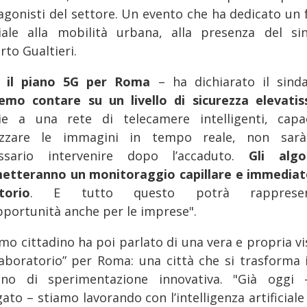
agonisti del settore. Un evento che ha dedicato un 
iale alla mobilità urbana, alla presenza del si
rto Gualtieri.
 il piano 5G per Roma
– ha dichiarato il sind
emo contare su un livello di sicurezza elevati
ie a una rete di telecamere intelligenti, capa
izzare le immagini in tempo reale, non sar
ssario intervenire dopo l’accaduto.
Gli algo
etteranno un monitoraggio capillare e immediat
itorio
. E tutto questo potrà rappresen
pportunità anche per le imprese".
imo cittadino ha poi parlato di una vera e propria v
laboratorio” per Roma: una città che si trasforma 
eno di sperimentazione innovativa. "Già oggi
ato – stiamo lavorando con l’intelligenza artificiale 