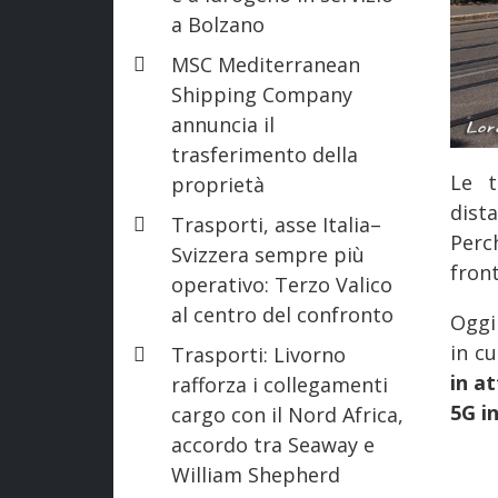
a Bolzano
MSC Mediterranean
Shipping Company
annuncia il
trasferimento della
Le t
proprietà
dist
Trasporti, asse Italia–
Perc
Svizzera sempre più
fron
operativo: Terzo Valico
al centro del confronto
Oggi
in c
Trasporti: Livorno
in a
rafforza i collegamenti
5G i
cargo con il Nord Africa,
accordo tra Seaway e
William Shepherd