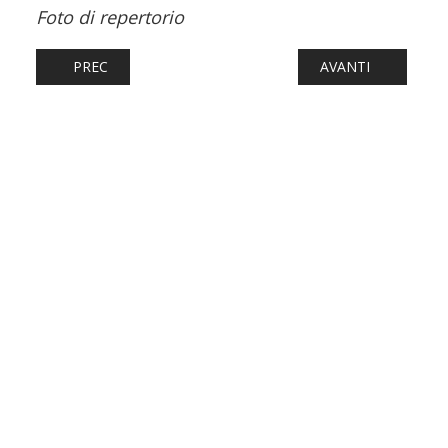
Foto di repertorio
ARTICOLO PRECEDENTE: FERROVIE: EMPOLI, ESPLOSIONE
ARTICOLO SUCCESSI
PREC
AVANTI