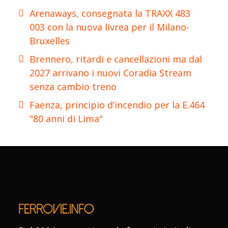
Arenaways, consegnata la TRAXX 483
003 con la nuova livrea per il Milano-
Bruxelles
Brennero, ritardi e cancellazioni ma dal
2027 arrivano i nuovi Coradia Stream
senza cambio treno
Faenza, principio d’incendio per la E.464
"80 anni di Lima"