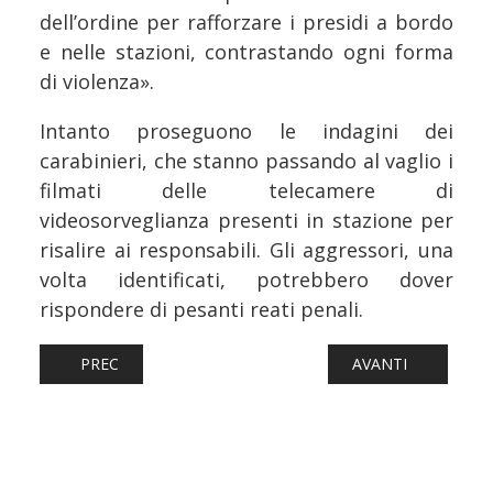
dell’ordine per rafforzare i presidi a bordo
e nelle stazioni, contrastando ogni forma
di violenza».
Intanto proseguono le indagini dei
carabinieri, che stanno passando al vaglio i
filmati delle telecamere di
videosorveglianza presenti in stazione per
risalire ai responsabili. Gli aggressori, una
volta identificati, potrebbero dover
rispondere di pesanti reati penali.
ARTICOLO PRECEDENTE: FERROVIE: NOVI LIGURE, SI AR
ARTICOLO SUCCESS
PREC
AVANTI