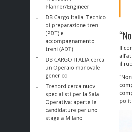
Planner/Engineer
DB Cargo Italia: Tecnico
di preparazione treni
“No
(PDT) e
accompagnamento
Il co
treni (ADT)
all’a
DB CARGO ITALIA cerca
il ru
un Operaio manovale
generico
“Non 
comp
Trenord cerca nuovi
comp
specialisti per la Sala
polit
Operativa: aperte le
candidature per uno
stage a Milano