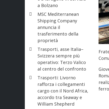
a Bolzano
MSC Mediterranean
Shipping Company
annuncia il
trasferimento della
proprietà
Trasporti, asse Italia–
Frate
Svizzera sempre più
Coma
operativo: Terzo Valico
al centro del confronto
Giov
Romag
Trasporti: Livorno
reali
rafforza i collegamenti
ferro
cargo con il Nord Africa,
accordo tra Seaway e
William Shepherd