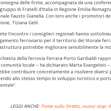
 consegna delle firme, accompagnata da una confere
ruppo di Fratelli d’Italia in Regione Emilia-Romagna
nale Fausto Gianella. Con loro anche i promotori dell
ione, Tiziana Gelli.
te l’incontro i consiglieri regionali hanno sottoline
gamento ferroviario per il territorio del litorale fe
rastruttura potrebbe migliorare sensibilmente la mob
ichiesta della ferrovia Ferrara-Porto Garibaldi rapp
 comunità locale – ha dichiarato Marta Evangelisti –.
ebbe contribuire concretamente a risolvere diversi p
rendo allo stesso tempo lo sviluppo turistico e port
entale”.
LEGGI ANCHE:
Ponte sullo Stretto, nuovo stop: i