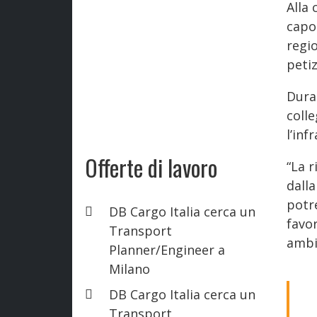
Alla
capog
regio
petiz
Duran
colle
l’inf
Offerte di lavoro
“La r
dalla
potr
DB Cargo Italia cerca un
favo
Transport
ambi
Planner/Engineer a
Milano
DB Cargo Italia cerca un
Transport