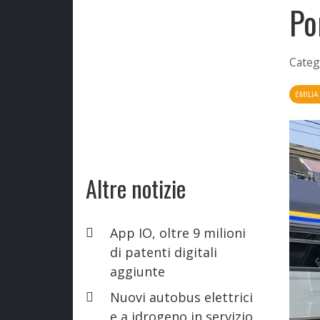
Po
Categ
EMILI
Altre notizie
App IO, oltre 9 milioni
di patenti digitali
aggiunte
Nuovi autobus elettrici
e a idrogeno in servizio