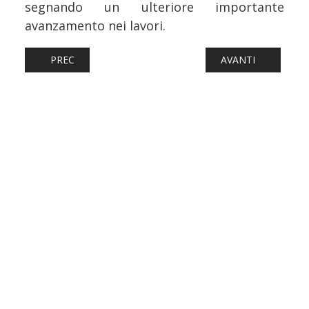
segnando un ulteriore importante
avanzamento nei lavori.
ARTICOLO PRECEDENTE: FERROVIE: TORNANO IN SERVIZIO 
ARTICOLO SUCCESS
PREC
AVANTI