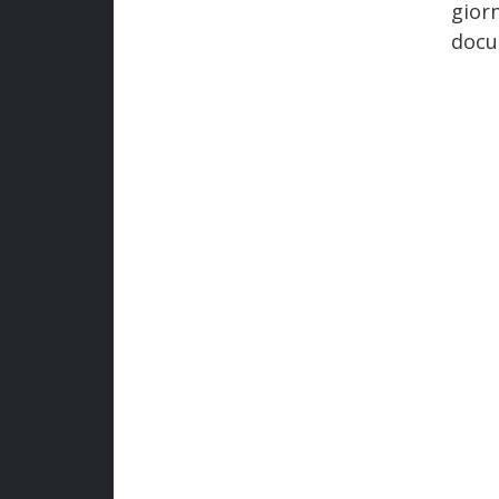
gior
docu