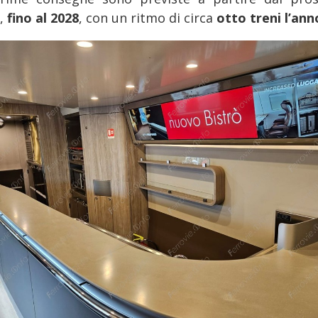
,
fino al 2028
, con un ritmo di circa
otto treni l’ann