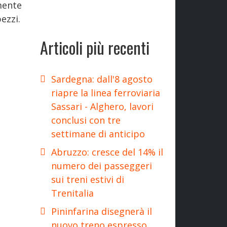
ente
ezzi.
Articoli più recenti
Sardegna: dall'8 agosto
riapre la linea ferroviaria
Sassari - Alghero, lavori
conclusi con tre
settimane di anticipo
Abruzzo: cresce del 14% il
numero dei passeggeri
sui treni estivi di
Trenitalia
Pininfarina disegnerà il
nuovo treno espresso