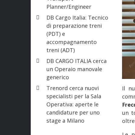
Planner/Engineer
DB Cargo Italia: Tecnico
di preparazione treni
(PDT) e
accompagnamento
treni (ADT)
DB CARGO ITALIA cerca
un Operaio manovale
generico
Trenord cerca nuovi
Il n
specialisti per la Sala
comm
Operativa: aperte le
Frec
candidature per uno
un t
stage a Milano
oltr
Le p