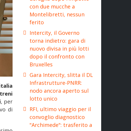
con due mucche a
Montelibretti, nessun
ferito
Intercity, il Governo
torna indietro: gara di
nuovo divisa in più lotti
dopo il confronto con
Bruxelles
Gara Intercity, slitta il DL
Infrastrutture-PNRR:
talia
nodo ancora aperto sul
treni
lotto unico
i
, per
RFI, ultimo viaggio per il
vo di
convoglio diagnostico
"Archimede": trasferito a
ssimo