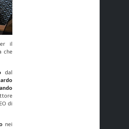
er il
a che
o
dal
ardo
ando
ttore
EO di
o
nei