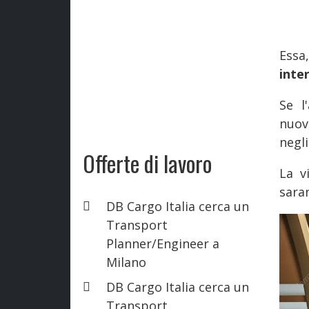
Essa
inte
Se l
nuov
negl
Offerte di lavoro
La v
saran
DB Cargo Italia cerca un
Transport
Planner/Engineer a
Milano
DB Cargo Italia cerca un
Transport