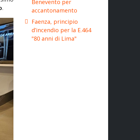
Benevento per
o
.
accantonamento
Faenza, principio
d’incendio per la E.464
"80 anni di Lima"