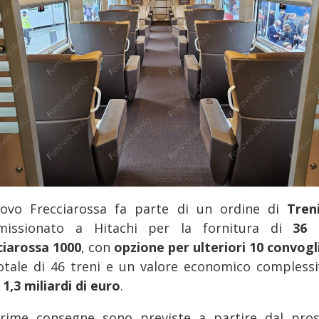
uovo Frecciarossa fa parte di un ordine di
Treni
issionato a Hitachi per la fornitura di
36 
ciarossa 1000
, con
opzione per ulteriori 10 convogl
otale di 46 treni e un valore economico complessi
e
1,3 miliardi di euro
.
rime consegne sono previste a partire dal pro