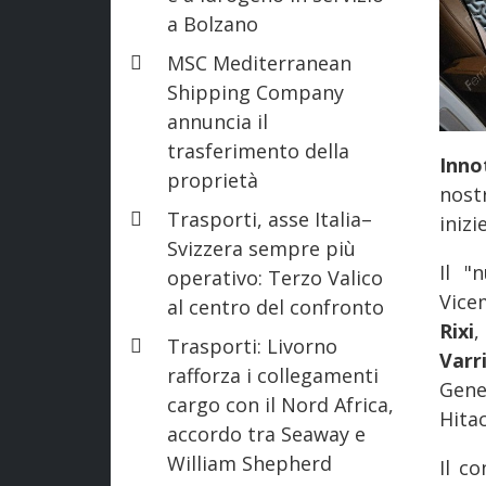
a Bolzano
MSC Mediterranean
Shipping Company
annuncia il
trasferimento della
Inno
proprietà
nos
Trasporti, asse Italia–
inizi
Svizzera sempre più
Il "
operativo: Terzo Valico
Vice
al centro del confronto
Rixi
,
Trasporti: Livorno
Varr
rafforza i collegamenti
Gene
cargo con il Nord Africa,
Hita
accordo tra Seaway e
William Shepherd
Il c