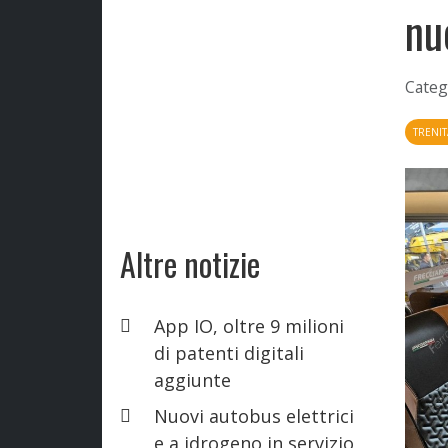
nu
Categ
TRENIT
Altre notizie
App IO, oltre 9 milioni
di patenti digitali
aggiunte
Nuovi autobus elettrici
e a idrogeno in servizio