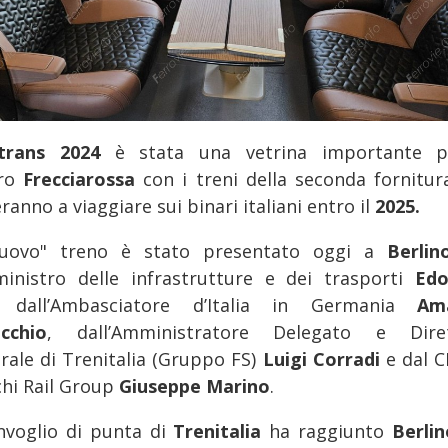
trans 2024
è stata una vetrina importante p
tro
Frecciarossa
con i treni della seconda fornitur
eranno a viaggiare sui binari italiani entro il
2025.
nuovo" treno è stato presentato oggi a
Berlin
ministro delle infrastrutture e dei trasporti
Edo
 dall’Ambasciatore d’Italia in Germania
Am
icchio
, dall’Amministratore Delegato e Dire
rale di Trenitalia (Gruppo FS)
Luigi Corradi
e dal C
chi Rail Group
Giuseppe Marino
.
onvoglio di punta di
Trenitalia
ha raggiunto
Berlin