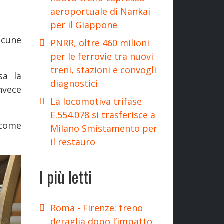
aeroportuale di Nankai
per il Giappone
lcune
PNRR, oltre 460 milioni
per le ferrovie tra nuovi
treni, stazioni e convogli
sa la
diagnostici
nvece
La locomotiva trifase
E.554.078 si trasferisce a
 come
Milano Smistamento per
il restauro
I più letti
Roma - Firenze: treno
deraglia dopo l’impatto