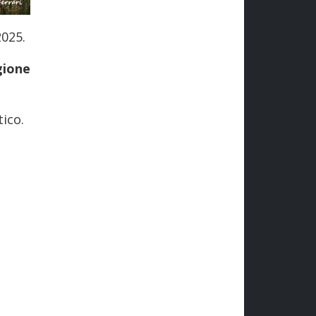
2025.
gione
tico.