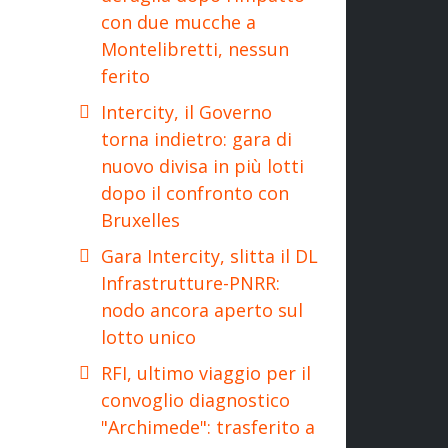
con due mucche a
Montelibretti, nessun
ferito
Intercity, il Governo
torna indietro: gara di
nuovo divisa in più lotti
dopo il confronto con
Bruxelles
Gara Intercity, slitta il DL
Infrastrutture-PNRR:
nodo ancora aperto sul
lotto unico
RFI, ultimo viaggio per il
convoglio diagnostico
"Archimede": trasferito a