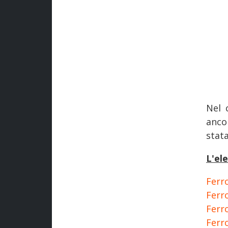
Nel 
anco
stat
L'el
Ferro
Ferro
Ferro
Ferro