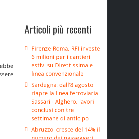
Articoli più recenti
Firenze-Roma, RFI investe
6 milioni per i cantieri
estivi su Direttissima e
rebbe
linea convenzionale
ssere
Sardegna: dall'8 agosto
riapre la linea ferroviaria
Sassari - Alghero, lavori
conclusi con tre
settimane di anticipo
Abruzzo: cresce del 14% il
numero dei passeggeri