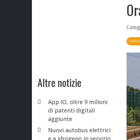
Or
Categ
TRENIT
Altre notizie
App IO, oltre 9 milioni
di patenti digitali
aggiunte
Nuovi autobus elettrici
e a idrogeno in servizio