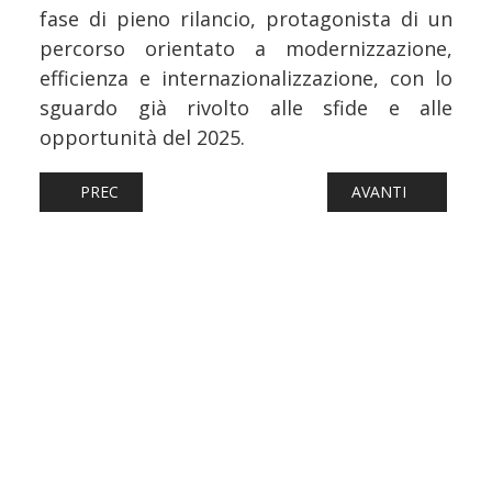
fase di pieno rilancio, protagonista di un
percorso orientato a modernizzazione,
efficienza e internazionalizzazione, con lo
sguardo già rivolto alle sfide e alle
opportunità del 2025.
ARTICOLO PRECEDENTE: FERROVIE: CALABRIA, PROSEGUON
ARTICOLO SUCCESS
PREC
AVANTI