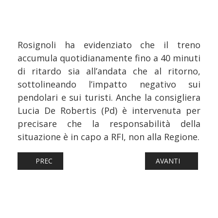
Rosignoli ha evidenziato che il treno
accumula quotidianamente fino a 40 minuti
di ritardo sia all’andata che al ritorno,
sottolineando l’impatto negativo sui
pendolari e sui turisti. Anche la consigliera
Lucia De Robertis (Pd) è intervenuta per
precisare che la responsabilità della
situazione è in capo a RFI, non alla Regione.
ARTICOLO PRECEDENTE: FERROVIE: TERNI, PASSAGGIO A
ARTICOLO SUCCESS
PREC
AVANTI