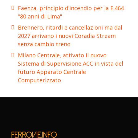
Faenza, principio d’incendio per la E.464
"80 anni di Lima"
Brennero, ritardi e cancellazioni ma dal
2027 arrivano i nuovi Coradia Stream
senza cambio treno
Milano Centrale, attivato il nuovo
Sistema di Supervisione ACC in vista del
futuro Apparato Centrale
Computerizzato