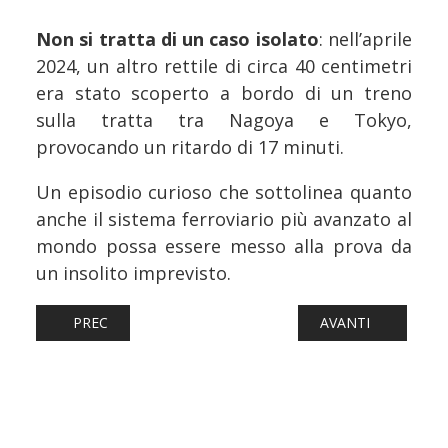
Non si tratta di un caso isolato
: nell’aprile
2024, un altro rettile di circa 40 centimetri
era stato scoperto a bordo di un treno
sulla tratta tra Nagoya e Tokyo,
provocando un ritardo di 17 minuti.
Un episodio curioso che sottolinea quanto
anche il sistema ferroviario più avanzato al
mondo possa essere messo alla prova da
un insolito imprevisto.
ARTICOLO PRECEDENTE: FERROVIE: TOSCANA, IN SERVIZI
ARTICOLO SUCCESS
PREC
AVANTI