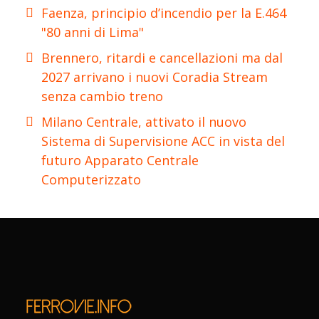
Faenza, principio d’incendio per la E.464
"80 anni di Lima"
Brennero, ritardi e cancellazioni ma dal
2027 arrivano i nuovi Coradia Stream
senza cambio treno
Milano Centrale, attivato il nuovo
Sistema di Supervisione ACC in vista del
futuro Apparato Centrale
Computerizzato