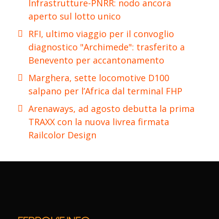
Infrastrutture-PNRR: nodo ancora
aperto sul lotto unico
RFI, ultimo viaggio per il convoglio
diagnostico "Archimede": trasferito a
Benevento per accantonamento
Marghera, sette locomotive D100
salpano per l’Africa dal terminal FHP
Arenaways, ad agosto debutta la prima
TRAXX con la nuova livrea firmata
Railcolor Design