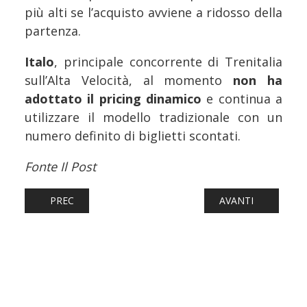
più alti se l’acquisto avviene a ridosso della
partenza.
Italo
, principale concorrente di Trenitalia
sull’Alta Velocità, al momento
non ha
adottato il pricing dinamico
e continua a
utilizzare il modello tradizionale con un
numero definito di biglietti scontati.
Fonte Il Post
ARTICOLO PRECEDENTE: FERROVIE: LA NEVE MANDA IN CRIS
ARTICOLO SUCCESS
PREC
AVANTI