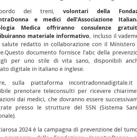
ordo dei treni,
volontari della Fondaz
ntraDonna e medici dell’Associazione Italia
ologia Medica offriranno consulenze gratui
ribuiranno materiale informativo
, incluso il vade
a salute redatto in collaborazione con il Ministero 
te.Questo documento fornisce l'abc della prevenzi
igli per uno stile di vita sano, disponibili anc
to digitale in italiano e inglese.
tre, sulla piattaforma incontradonnadigitale.it
ibile prenotare teleconsulti per ricevere chiarime
cazioni dai medici, che dovranno essere successiva
grate presso le strutture del SSN (Sistema Sani
nale).
ciarosa 2024 è la campagna di prevenzione del tumo