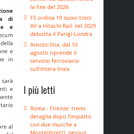
la fine del 2026
ione
FS ordina 19 nuovi treni
na di
AV a Hitachi Rail: nel 2029
te e
debutta il Parigi-Londra
mecum
della
Arezzo-Stia, dal 10
one e
agosto riprende il
he in
servizio ferroviario
sull’intera linea
 sarà
I più letti
nti e
mente
tario
Roma - Firenze: treno
deraglia dopo l’impatto
con due mucche a
re al
Montelibretti, nessun