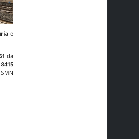
ria
e
61
da
18415
e SMN