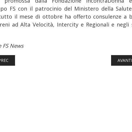
 promossa dalla Fondazione IncontraDonna 
po FS con il patrocinio del Ministero della Salute
tutto il mese di ottobre ha offerto consulenze a 
reni ad Alta Velocità, Intercity e Regionali e negli
e FS News
TICOLO PRECEDENTE: FERROVIE: LINEA T2 MALPENSA - SEMPION
ARTICO
PREC
AVANT