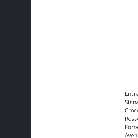
Entr
Sign
Croc
Ross
Fort
Aven