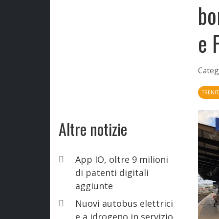
bo
e 
Categ
TRENIT
Altre notizie
App IO, oltre 9 milioni
di patenti digitali
aggiunte
Nuovi autobus elettrici
e a idrogeno in servizio