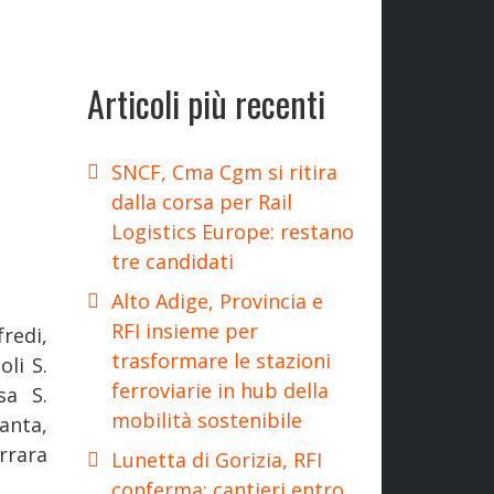
Articoli più recenti
SNCF, Cma Cgm si ritira
dalla corsa per Rail
Logistics Europe: restano
tre candidati
Alto Adige, Provincia e
RFI insieme per
redi,
trasformare le stazioni
li S.
ferroviarie in hub della
sa S.
mobilità sostenibile
anta,
rrara
Lunetta di Gorizia, RFI
conferma: cantieri entro