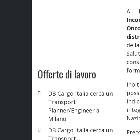
A b
Inco
Onc
dist
dell
Salu
cons
Offerte di lavoro
forma
Inol
poss
DB Cargo Italia cerca un
indi
Transport
inte
Planner/Engineer a
Nazio
Milano
DB Cargo Italia cerca un
Frec
Transport