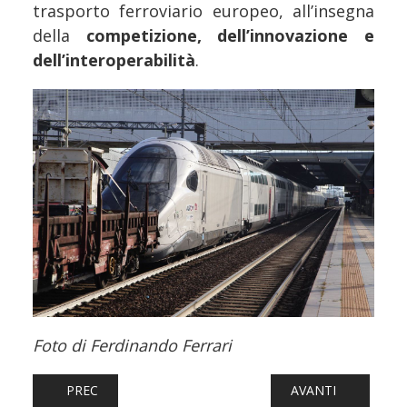
trasporto ferroviario europeo, all’insegna
della
competizione, dell’innovazione e
dell’interoperabilità
.
Foto di Ferdinando Ferrari
ARTICOLO PRECEDENTE: FERROVIE: PORTE INCASTRATE SU
ARTICOLO SUCCESS
PREC
AVANTI