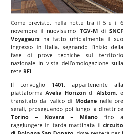
Come previsto, nella notte tra il 5 e il 6
novembre il nuovissimo
TGV-M
di
SNCF
Voyageurs
ha fatto ufficialmente il suo
ingresso in Italia, segnando l’inizio della
fase di prove tecniche sul territorio
nazionale in vista dell’omologazione sulla
rete
RFI
.
Il convoglio
1401
, appartenente alla
piattaforma
Avelia Horizon
di
Alstom
, è
transitato dal valico di
Modane
nelle ore
serali, proseguendo poi lungo la direttrice
Torino – Novara – Milano
fino a
raggiungere in tarda mattinata il
circuito
di Bologna San Donato
, dove resterà per i