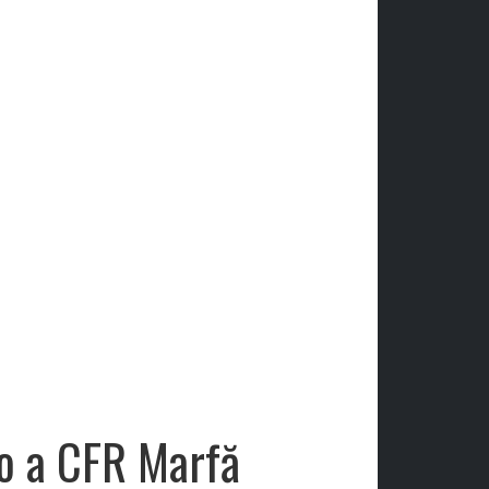
io a CFR Marfă