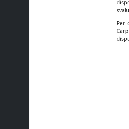
dispo
svalu
Per 
Carp
dispo