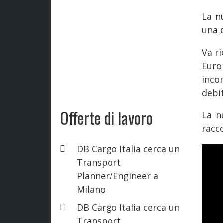
La n
una d
Va r
Euro
inco
debit
Offerte di lavoro
La n
racco
DB Cargo Italia cerca un
Transport
Planner/Engineer a
Milano
DB Cargo Italia cerca un
Transport