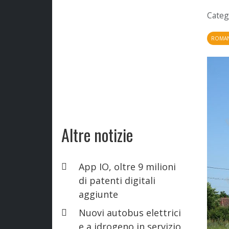
Categ
ROMAN
Altre notizie
App IO, oltre 9 milioni
di patenti digitali
aggiunte
Nuovi autobus elettrici
e a idrogeno in servizio