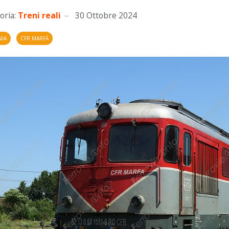
oria:
Treni reali
30 Ottobre 2024
IA
CFR MARFĂ