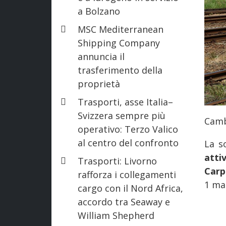
a Bolzano
MSC Mediterranean
Shipping Company
annuncia il
trasferimento della
proprietà
Trasporti, asse Italia–
Svizzera sempre più
Camb
operativo: Terzo Valico
al centro del confronto
La s
atti
Trasporti: Livorno
Carp
rafforza i collegamenti
1 ma
cargo con il Nord Africa,
accordo tra Seaway e
William Shepherd