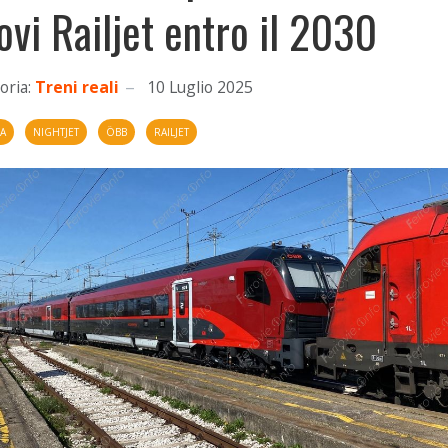
ovi Railjet entro il 2030
oria:
Treni reali
10 Luglio 2025
IA
NIGHTJET
ÖBB
RAILJET