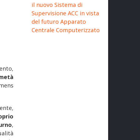
il nuovo Sistema di
Supervisione ACC in vista
del futuro Apparato
Centrale Computerizzato
ento,
 metà
emens
ente,
oprio
urno
,
alità