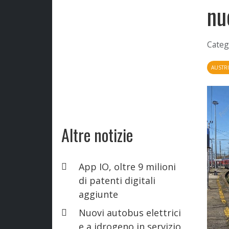
nu
Categ
AUSTR
Altre notizie
App IO, oltre 9 milioni
di patenti digitali
aggiunte
Nuovi autobus elettrici
e a idrogeno in servizio