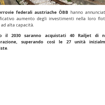
errovie federali austriache ÖBB
hanno annuncia
ificativo aumento degli investimenti nella loro flot
 ad alta capacità.
o il 2030 saranno acquistati 40 Railjet di 
razione, superando così le 27 unità inizial
iste
.