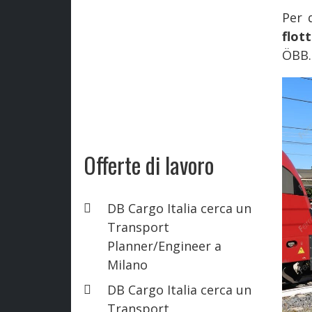
Per 
flot
ÖBB.
Offerte di lavoro
DB Cargo Italia cerca un
Transport
Planner/Engineer a
Milano
DB Cargo Italia cerca un
Transport