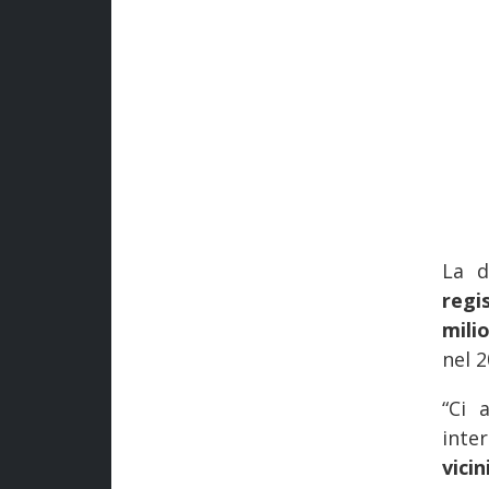
La d
regi
mili
nel 2
“Ci 
inter
vicin