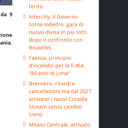
ferito
 da 9
Intercity, il Governo
torna indietro: gara di
nuovo divisa in più lotti
zione
dopo il confronto con
ania
,
Bruxelles
Faenza, principio
d’incendio per la E.464
"80 anni di Lima"
Brennero, ritardi e
cancellazioni ma dal 2027
arrivano i nuovi Coradia
Stream senza cambio
treno
Milano Centrale, attivato