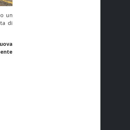
to un
ta di
nuova
mente