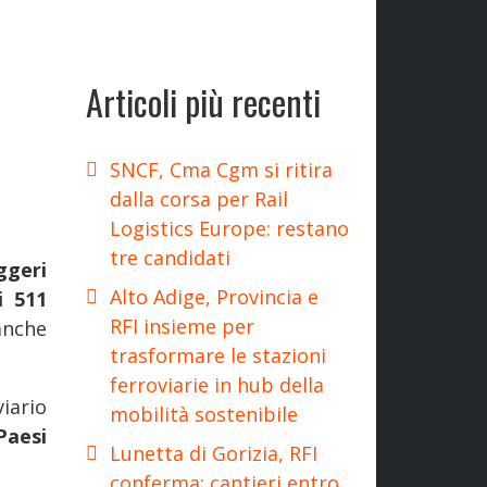
Articoli più recenti
SNCF, Cma Cgm si ritira
dalla corsa per Rail
Logistics Europe: restano
tre candidati
ggeri
Alto Adige, Provincia e
i 511
RFI insieme per
anche
trasformare le stazioni
ferroviarie in hub della
iario
mobilità sostenibile
Paesi
Lunetta di Gorizia, RFI
conferma: cantieri entro