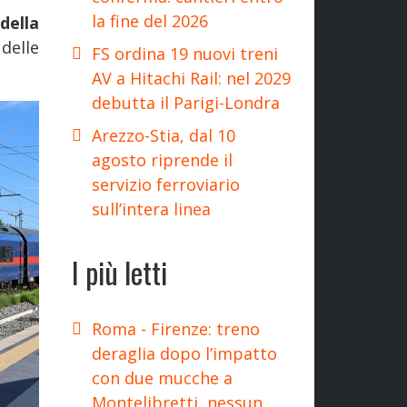
la fine del 2026
della
delle
FS ordina 19 nuovi treni
AV a Hitachi Rail: nel 2029
debutta il Parigi-Londra
Arezzo-Stia, dal 10
agosto riprende il
servizio ferroviario
sull’intera linea
I più letti
Roma - Firenze: treno
deraglia dopo l’impatto
con due mucche a
Montelibretti, nessun