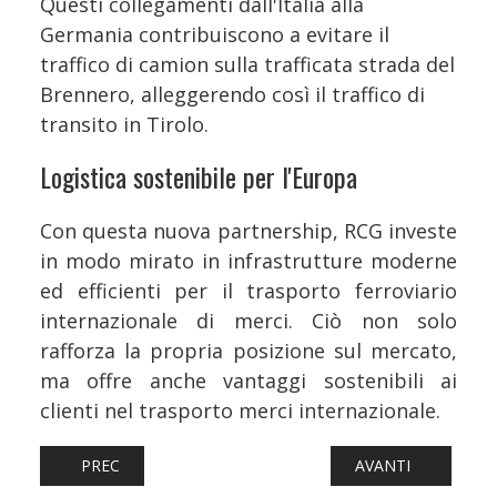
Questi collegamenti dall'Italia alla
Germania contribuiscono a evitare il
traffico di camion sulla trafficata strada del
Brennero, alleggerendo così il traffico di
transito in Tirolo.
Logistica sostenibile per l'Europa
Con questa nuova partnership, RCG investe
in modo mirato in infrastrutture moderne
ed efficienti per il trasporto ferroviario
internazionale di merci. Ciò non solo
rafforza la propria posizione sul mercato,
ma offre anche vantaggi sostenibili ai
clienti nel trasporto merci internazionale.
ARTICOLO PRECEDENTE: FERROVIE: ROMA, STAZIONE DI S
ARTICOLO SUCCESS
PREC
AVANTI