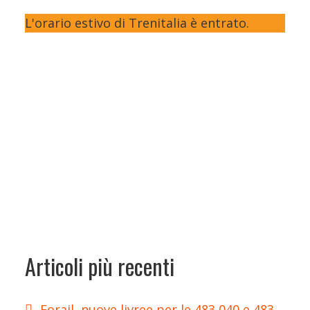
L'orario estivo di Trenitalia è entrato.
Articoli più recenti
Forail, nuove livree per le 483 040 e 483