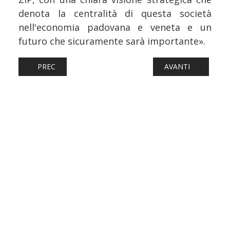
denota la centralità di questa società
nell'economia padovana e veneta e un
futuro che sicuramente sarà importante».
ARTICOLO PRECEDENTE: FERROVIE: DAL 9 ALL’11 MAGGI
ARTICOLO SUCCESS
PREC
AVANTI