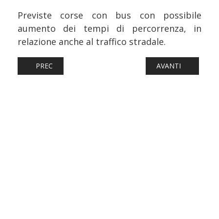
Previste corse con bus con possibile
aumento dei tempi di percorrenza, in
relazione anche al traffico stradale.
ARTICOLO PRECEDENTE: FERROVIE: DI COSA SI È PARLAT
ARTICOLO SUCCESS
PREC
AVANTI