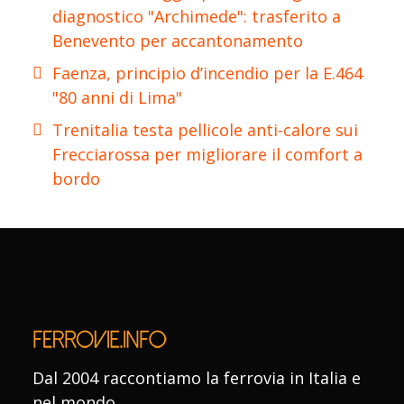
diagnostico "Archimede": trasferito a
Benevento per accantonamento
Faenza, principio d’incendio per la E.464
"80 anni di Lima"
Trenitalia testa pellicole anti-calore sui
Frecciarossa per migliorare il comfort a
bordo
Dal 2004 raccontiamo la ferrovia in Italia e
nel mondo.