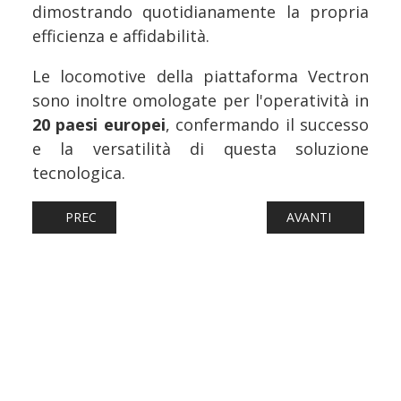
dimostrando quotidianamente la propria
efficienza e affidabilità.
Le locomotive della piattaforma Vectron
sono inoltre omologate per l'operatività in
20 paesi europei
, confermando il successo
e la versatilità di questa soluzione
tecnologica.
ARTICOLO PRECEDENTE: FERROVIE: ANCHE A PASQUA TORNA
ARTICOLO SUCCESS
PREC
AVANTI