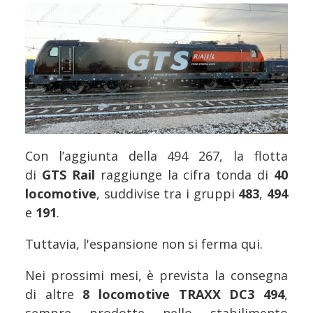
Con l’aggiunta della 494 267, la flotta
di
GTS Rail
raggiunge la cifra tonda di
40
locomotive
, suddivise tra i gruppi
483
,
494
e
191
.
Tuttavia, l'espansione non si ferma qui.
Nei prossimi mesi, è prevista la consegna
di altre
8 locomotive TRAXX DC3 494
,