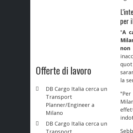
L'int
per i
"
A c
Mila
non 
ina
quot
Offerte di lavoro
sara
la se
DB Cargo Italia cerca un
"Per 
Transport
Mila
Planner/Engineer a
effe
Milano
indo
DB Cargo Italia cerca un
Sebb
Transport