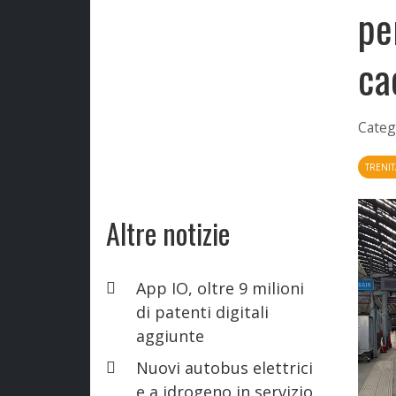
pe
ca
Categ
TRENIT
Altre notizie
App IO, oltre 9 milioni
di patenti digitali
aggiunte
Nuovi autobus elettrici
e a idrogeno in servizio