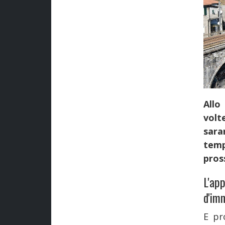
Allo
volt
sara
temp
pros
L'ap
d'im
E pr