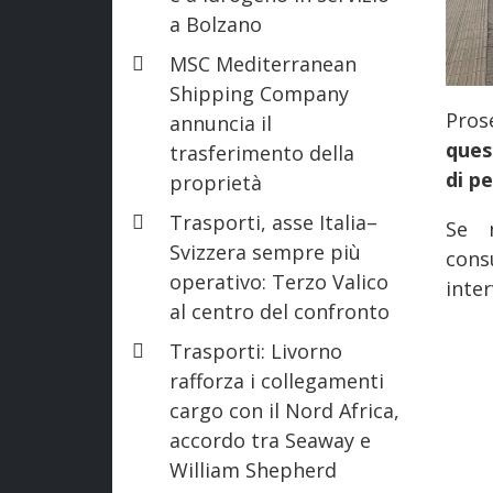
a Bolzano
MSC Mediterranean
Shipping Company
Pro
annuncia il
ques
trasferimento della
di p
proprietà
Trasporti, asse Italia–
Se n
Svizzera sempre più
cons
operativo: Terzo Valico
inter
al centro del confronto
Trasporti: Livorno
rafforza i collegamenti
cargo con il Nord Africa,
accordo tra Seaway e
William Shepherd