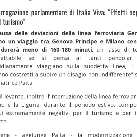
errogazione parlamentare di Italia Viva: "Effetti ne
l turismo"
ausa delle deviazioni della linea ferroviaria Ge
no un viaggio tra Genova Principe e Milano cen
durerà meno di 160-180 minuti
: un lasso di 
ccettabile se si pensa ai tanti pendolari
idianamente viaggiano sulla suddetta linea, i 
nno costretti a subire un disagio non indifferente" s
natrice Paita.
il levante, inoltre, l’interruzione della linea ferroviar
no e la Liguria, durante il periodo estivo, compo
tti estremamente negativi per il turismo e per i
tto.
ene - aggiunge Paita - la modernizzazione 