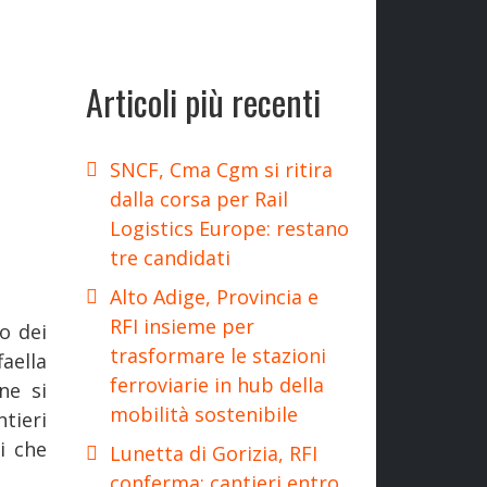
Articoli più recenti
SNCF, Cma Cgm si ritira
dalla corsa per Rail
Logistics Europe: restano
tre candidati
Alto Adige, Provincia e
RFI insieme per
o dei
trasformare le stazioni
aella
ferroviarie in hub della
ne si
mobilità sostenibile
tieri
i che
Lunetta di Gorizia, RFI
conferma: cantieri entro