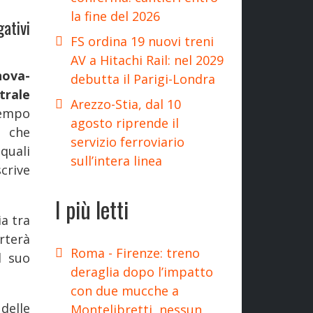
la fine del 2026
gativi
FS ordina 19 nuovi treni
AV a Hitachi Rail: nel 2029
nova-
debutta il Parigi-Londra
trale
Arezzo-Stia, dal 10
tempo
agosto riprende il
 che
servizio ferroviario
quali
sull’intera linea
crive
I più letti
ia tra
rterà
Roma - Firenze: treno
l suo
deraglia dopo l’impatto
con due mucche a
delle
Montelibretti, nessun