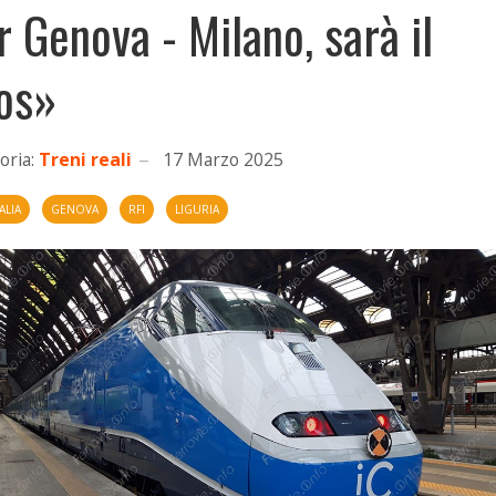
r Genova - Milano, sarà il
os»
oria:
Treni reali
17 Marzo 2025
ALIA
GENOVA
RFI
LIGURIA