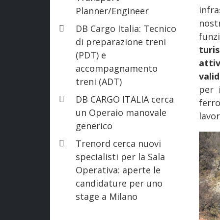
infr
Planner/Engineer
nos
DB Cargo Italia: Tecnico
funz
di preparazione treni
turis
(PDT) e
atti
accompagnamento
valid
treni (ADT)
per 
DB CARGO ITALIA cerca
ferr
un Operaio manovale
lavor
generico
Trenord cerca nuovi
specialisti per la Sala
Operativa: aperte le
candidature per uno
stage a Milano