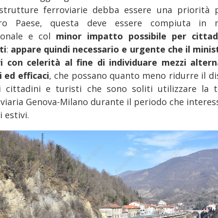
astrutture ferroviarie debba essere una priorità p
tro Paese, questa deve essere compiuta in 
ionale e col
minor impatto possibile per cittad
ti
:
appare quindi necessario e urgente che il minist
vi con celerità al fine di individuare mezzi altern
i ed efficaci
, che possano quanto meno ridurre il di
i cittadini e turisti che sono soliti utilizzare la t
oviaria Genova-Milano durante il periodo che interess
i estivi.