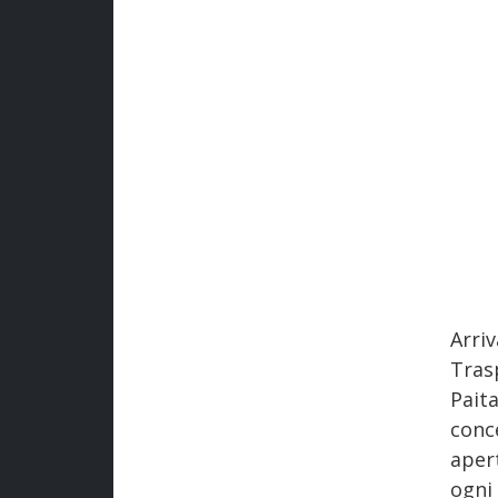
Arri
Tras
Pait
conc
aper
ogni 