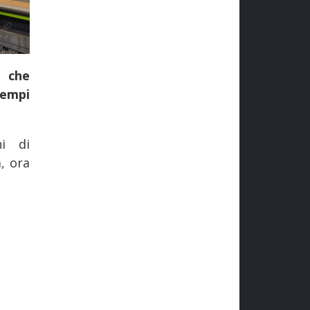
 che
tempi
ni di
, ora