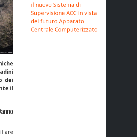
il nuovo Sistema di
Supervisione ACC in vista
del futuro Apparato
Centrale Computerizzato
miche
adini
o dei
te il
Danno
liare