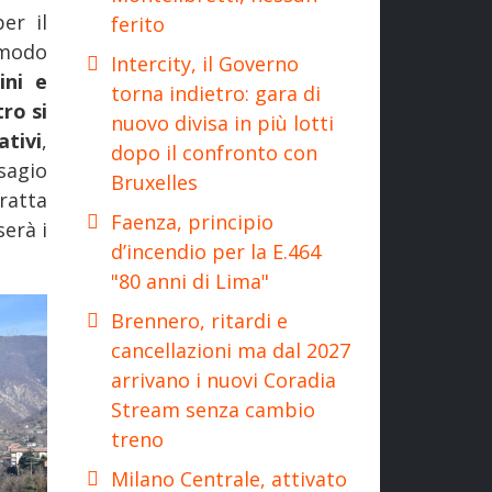
er il
ferito
modo
Intercity, il Governo
ini e
torna indietro: gara di
ro si
nuovo divisa in più lotti
ativi
,
dopo il confronto con
sagio
Bruxelles
ratta
Faenza, principio
erà i
d’incendio per la E.464
"80 anni di Lima"
Brennero, ritardi e
cancellazioni ma dal 2027
arrivano i nuovi Coradia
Stream senza cambio
treno
Milano Centrale, attivato