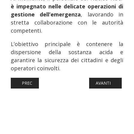
è impegnato nelle delicate operazioni di
gestione dell’emergenza
, lavorando in
stretta collaborazione con le autorità
competenti.
L’obiettivo principale è contenere la
dispersione della sostanza acida e
garantire la sicurezza dei cittadini e degli
operatori coinvolti.
ARTICOLO PRECEDENTE: FERROVIE: AGGREDISCE CAPOTR
ARTICOLO SUCCESS
PREC
AVANTI