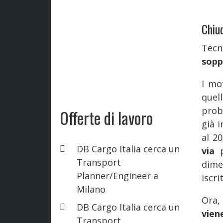
Chiu
Tecn
soppr
I mo
quel
prob
Offerte di lavoro
già 
al 2
DB Cargo Italia cerca un
via
Transport
dime
Planner/Engineer a
iscri
Milano
Ora,
DB Cargo Italia cerca un
vie
Transport