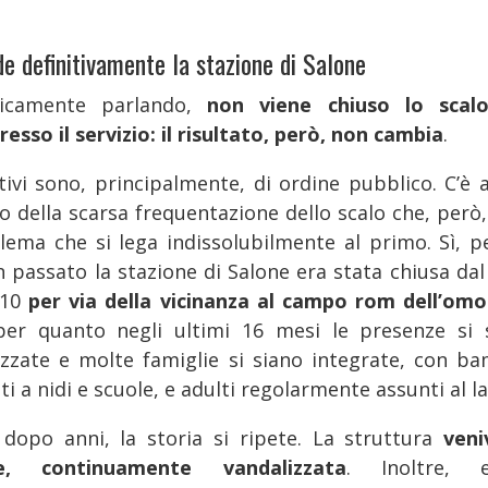
de definitivamente la stazione di Salone
icamente parlando,
non viene chiuso lo sca
esso il servizio: il risultato, però, non cambia
.
tivi sono, principalmente, di ordine pubblico. C’è 
lo della scarsa frequentazione dello scalo che, però,
lema che si lega indissolubilmente al primo. Sì, p
in passato la stazione di Salone era stata chiusa dal
010
per via della vicinanza al campo rom dell’om
per quanto negli ultimi 16 mesi le presenze si 
zzate e molte famiglie si siano integrate, con ba
tti a nidi e scuole, e adulti regolarmente assunti al l
 dopo anni, la storia si ripete. La struttura
veni
ne, continuamente vandalizzata
. Inoltre, e