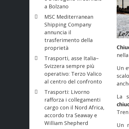
a Bolzano
MSC Mediterranean
Shipping Company
annuncia il
trasferimento della
Chiu
proprietà
nella
Trasporti, asse Italia–
Svizzera sempre più
Un e
operativo: Terzo Valico
scal
al centro del confronto
anch
Trasporti: Livorno
La s
rafforza i collegamenti
chiu
cargo con il Nord Africa,
Treni
accordo tra Seaway e
William Shepherd
Un n