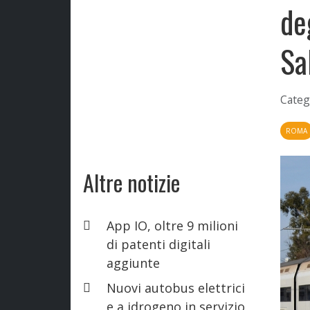
de
Sa
Categ
ROMA
Altre notizie
App IO, oltre 9 milioni
di patenti digitali
aggiunte
Nuovi autobus elettrici
e a idrogeno in servizio