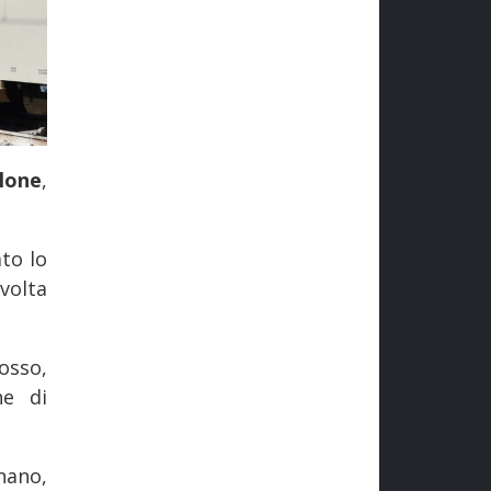
alone
,
to lo
volta
osso,
ne di
nano,