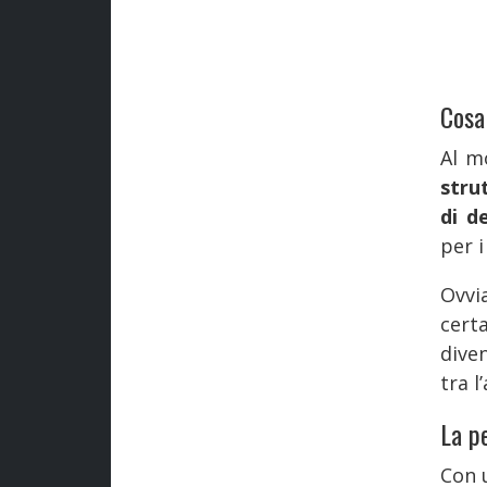
Cosa
Al 
stru
di d
per i
Ovvi
cert
dive
tra l
La pe
Con 