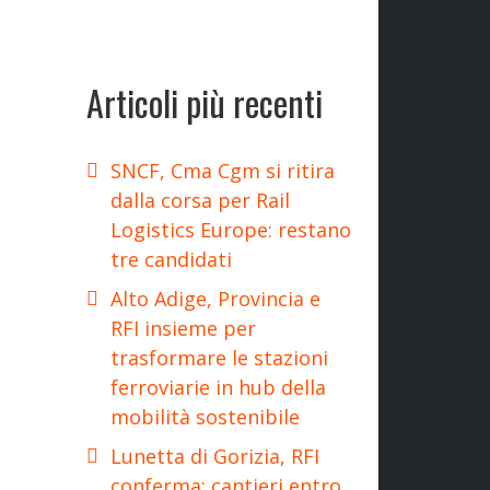
Articoli più recenti
SNCF, Cma Cgm si ritira
dalla corsa per Rail
Logistics Europe: restano
tre candidati
Alto Adige, Provincia e
RFI insieme per
trasformare le stazioni
ferroviarie in hub della
mobilità sostenibile
Lunetta di Gorizia, RFI
conferma: cantieri entro