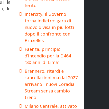
ui la
ferito
a, le
Intercity, il Governo
torna indietro: gara di
nuovo divisa in più lotti
dopo il confronto con
Bruxelles
Faenza, principio
d’incendio per la E.464
"80 anni di Lima"
Brennero, ritardi e
cancellazioni ma dal 2027
arrivano i nuovi Coradia
Stream senza cambio
treno
Milano Centrale, attivato