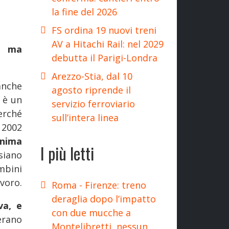
la fine del 2026
FS ordina 19 nuovi treni
AV a Hitachi Rail: nel 2029
lo ma
debutta il Parigi-Londra
Arezzo-Stia, dal 10
anche
agosto riprende il
 è un
servizio ferroviario
erché
sull’intera linea
 2002
onima
I più letti
siano
mbini
avoro.
Roma - Firenze: treno
deraglia dopo l’impatto
va, e
con due mucche a
rano
Montelibretti, nessun