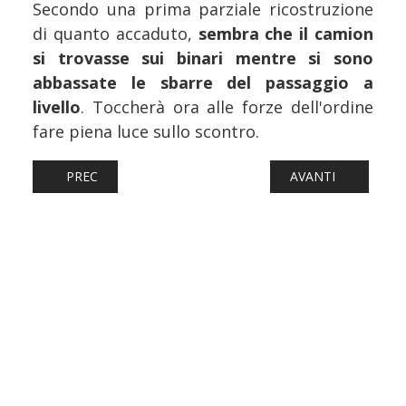
Secondo una prima parziale ricostruzione
di quanto accaduto,
sembra che il camion
si trovasse sui binari mentre si sono
abbassate le sbarre del passaggio a
livello
. Toccherà ora alle forze dell'ordine
fare piena luce sullo scontro.
ARTICOLO PRECEDENTE: FERROVIE: CITY AIRPORT TRAIN P
ARTICOLO SUCCESS
PREC
AVANTI