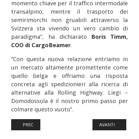
momento chiave per il traffico intermodale
transalpino, mentre il trasporto dei
semirimorchi non gruabili attraverso la
Svizzera sta vivendo un vero cambio di
paradigma”, ha dichiarato
Boris Timm,
COO di CargoBeamer
.
“Con questa nuova relazione entriamo in
un mercato altamente promettente come
quello belga e offriamo una risposta
concreta agli spedizionieri alla ricerca di
alternative alla Rolling Highway. Liegi –
Domodossola è il nostro primo passo per
colmare questo vuoto”.
ARTICOLO PRECEDENTE: FERROVIE: BOLOGNA, UN PIANO 
ARTICOLO SUCCESS
PREC
AVANTI