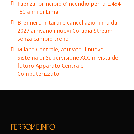
Faenza, principio d’incendio per la E.464
"80 anni di Lima"
Brennero, ritardi e cancellazioni ma dal
2027 arrivano i nuovi Coradia Stream
senza cambio treno
Milano Centrale, attivato il nuovo
Sistema di Supervisione ACC in vista del
futuro Apparato Centrale
Computerizzato