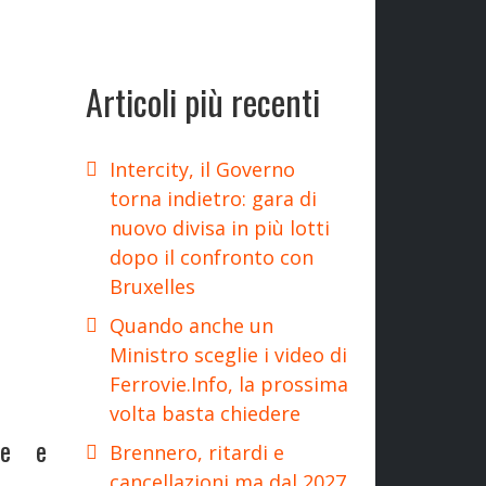
Articoli più recenti
Intercity, il Governo
torna indietro: gara di
nuovo divisa in più lotti
dopo il confronto con
Bruxelles
Quando anche un
Ministro sceglie i video di
Ferrovie.Info, la prossima
volta basta chiedere
le e
Brennero, ritardi e
cancellazioni ma dal 2027