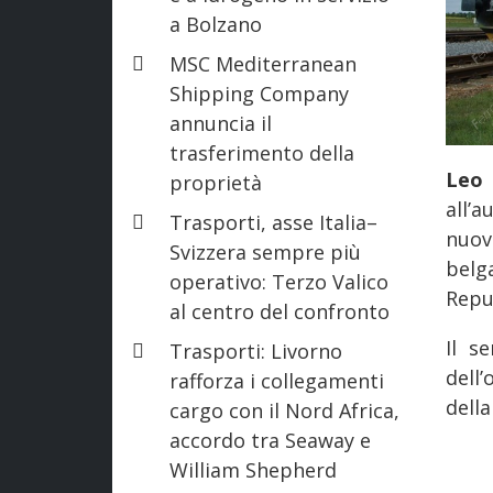
a Bolzano
MSC Mediterranean
Shipping Company
annuncia il
trasferimento della
Leo
proprietà
all’
Trasporti, asse Italia–
nuo
Svizzera sempre più
belg
operativo: Terzo Valico
Repu
al centro del confronto
Il s
Trasporti: Livorno
dell
rafforza i collegamenti
dell
cargo con il Nord Africa,
accordo tra Seaway e
William Shepherd