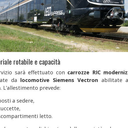
riale rotabile e capacità
ervizio sarà effettuato con
carrozze RIC moderniz
nate da
locomotive Siemens Vectron
abilitate 
. L’allestimento prevede:
posti a sedere,
cuccette,
scompartimenti letto.