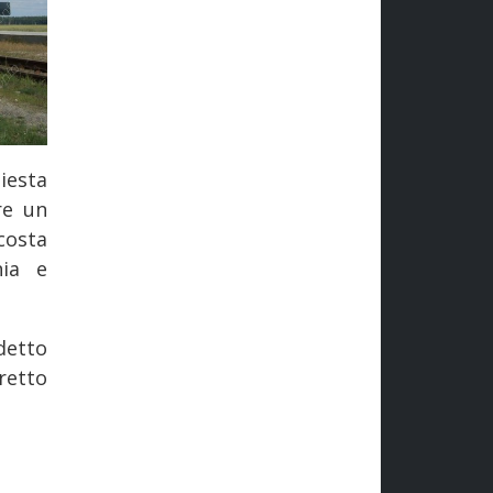
iesta
re un
costa
nia e
detto
retto