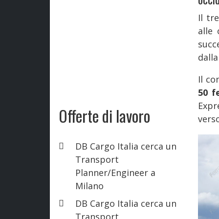
Il tr
alle
succ
dalla
Il c
50 f
Expr
Offerte di lavoro
verso
DB Cargo Italia cerca un
Transport
Planner/Engineer a
Milano
DB Cargo Italia cerca un
Transport