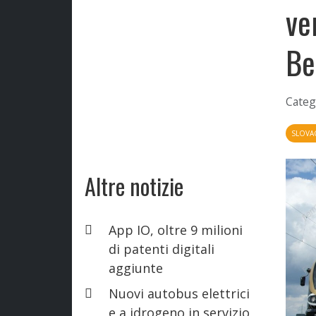
ve
Be
Categ
SLOVA
Altre notizie
App IO, oltre 9 milioni
di patenti digitali
aggiunte
Nuovi autobus elettrici
e a idrogeno in servizio