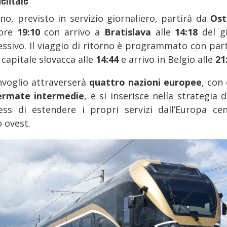
eno, previsto in servizio giornaliero, partirà da
Ost
 ore
19:10
con arrivo a
Bratislava
alle
14:18
del g
essivo. Il viaggio di ritorno è programmato con par
 capitale slovacca alle
14:44
e arrivo in Belgio alle
21
onvoglio attraverserà
quattro nazioni europee
, con
ermate intermedie
, e si inserisce nella strategia 
ess di estendere i propri servizi dall’Europa cen
 ovest.