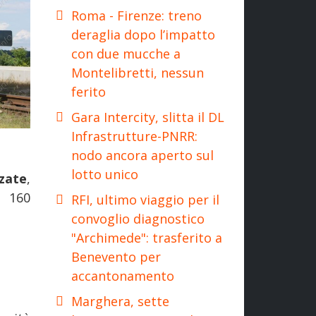
Roma - Firenze: treno
deraglia dopo l’impatto
con due mucche a
Montelibretti, nessun
ferito
Gara Intercity, slitta il DL
Infrastrutture-PNRR:
nodo ancora aperto sul
lotto unico
zate
,
a 160
RFI, ultimo viaggio per il
convoglio diagnostico
"Archimede": trasferito a
Benevento per
accantonamento
Marghera, sette