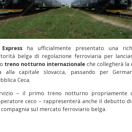
 Express
ha ufficialmente presentato una rich
autorità belga di regolazione ferroviaria per lancia
vo
treno notturno internazionale
che collegherà la 
a alla capitale slovacca, passando per Germa
bblica Ceca.
ervizio – il primo treno notturno propriamente 
’operatore ceco – rappresenterà anche il debutto di
a compagnia sul mercato ferroviario belga.