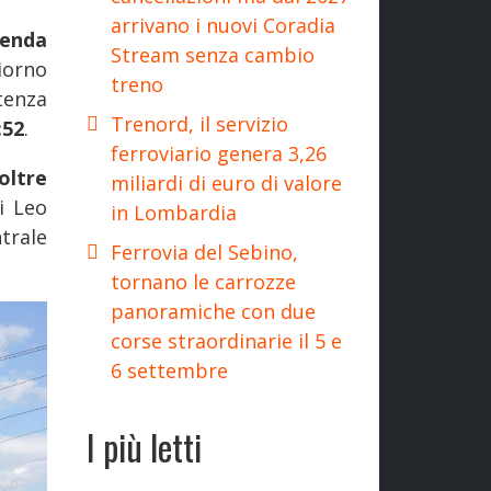
arrivano i nuovi Coradia
enda
Stream senza cambio
iorno
treno
tenza
Trenord, il servizio
:52
.
ferroviario genera 3,26
oltre
miliardi di euro di valore
di Leo
in Lombardia
trale
Ferrovia del Sebino,
tornano le carrozze
panoramiche con due
corse straordinarie il 5 e
6 settembre
I più letti