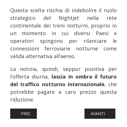
Questa scelta rischia di indebolire il ruolo
strategico del Nightjet nella rete
continentale dei treni notturni, proprio in
un momento in cui diversi Paesi e
operatori spingono per rilanciare le
connessioni ferroviarie notturne come
valida alternativa all’aereo.
La notizia, quindi, seppur positiva per
l’offerta diurna,
lascia in ombra il futuro
del traffico notturno internazionale
, che
potrebbe pagare a caro prezzo questa
riduzione.
ARTICOLO PRECEDENTE: FERROVIE: MODIFICHE ALLA CIR
ARTICOLO SUCCESS
PREC
AVANTI