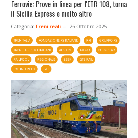
Ferrovie: Prove in linea per l'ETR 108, torna
il Sicilia Express e molto altro
Categoria:
Treni reali
26 Ottobre 2025
TRENITALIA
FONDAZIONE FS ITALIANE
RFI
GRUPPO FS
TRENI TURISTICI ITALIANI
ALSTOM
TALGO
EUROSTAR
RAILPOOL
REGIONALE
ZSSK
GTS RAIL
PKP INTERCITY
GTT