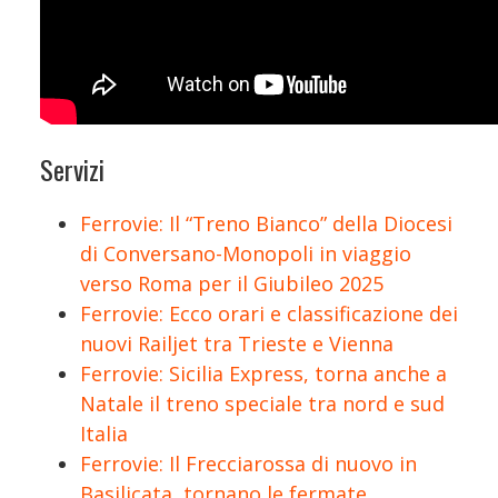
Servizi
Ferrovie: Il “Treno Bianco” della Diocesi
di Conversano-Monopoli in viaggio
verso Roma per il Giubileo 2025
Ferrovie: Ecco orari e classificazione dei
nuovi Railjet tra Trieste e Vienna
Ferrovie: Sicilia Express, torna anche a
Natale il treno speciale tra nord e sud
Italia
Ferrovie: Il Frecciarossa di nuovo in
Basilicata, tornano le fermate