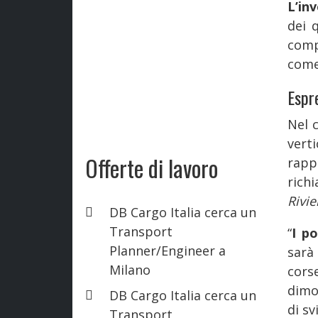
L’in
dei q
comp
come
Espre
Nel 
ver
Offerte di lavoro
rapp
rich
Rivie
DB Cargo Italia cerca un
Transport
“
I p
Planner/Engineer a
sarà
Milano
cors
dimo
DB Cargo Italia cerca un
di sv
Transport