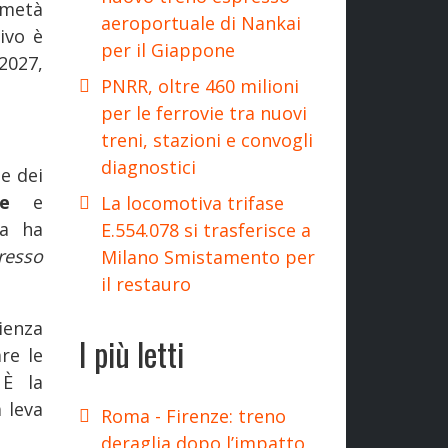
 metà
aeroportuale di Nankai
tivo è
per il Giappone
2027,
PNRR, oltre 460 milioni
per le ferrovie tra nuovi
treni, stazioni e convogli
diagnostici
e dei
nce
e
La locomotiva trifase
la ha
E.554.078 si trasferisce a
resso
Milano Smistamento per
il restauro
ienza
I più letti
re le
 È la
 leva
Roma - Firenze: treno
deraglia dopo l’impatto