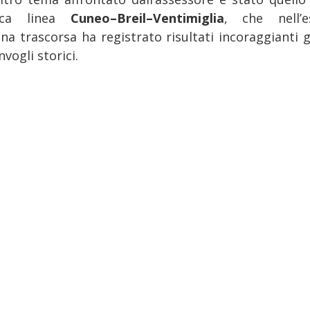
rica linea
Cuneo–Breil–Ventimiglia
, che nell’e
na trascorsa ha registrato risultati incoraggianti g
nvogli storici.