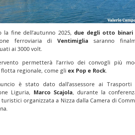
o la fine dell’autunno 2025,
due degli otto binar
ione ferroviaria di
Ventimiglia
saranno final
ati ai 3000 volt.
tervento permetterà l’arrivo dei convogli più mo
 flotta regionale, come gli
ex Pop e Rock
.
nuncio è stato dato dall’assessore ai Trasporti 
one Liguria,
Marco Scajola
, durante la conferenz
i turistici organizzata a Nizza dalla Camera di Comm
ana.