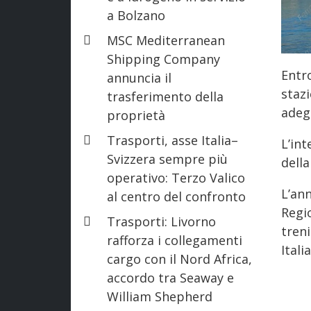
a Bolzano
MSC Mediterranean
Shipping Company
Entr
annuncia il
staz
trasferimento della
adegu
proprietà
Trasporti, asse Italia–
L’in
Svizzera sempre più
della
operativo: Terzo Valico
L’an
al centro del confronto
Regi
Trasporti: Livorno
tren
rafforza i collegamenti
Itali
cargo con il Nord Africa,
accordo tra Seaway e
William Shepherd