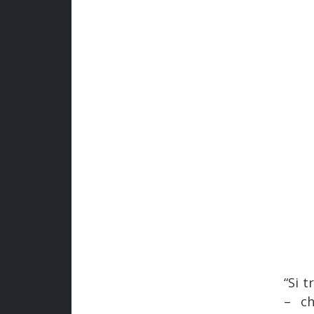
“Si 
– ch