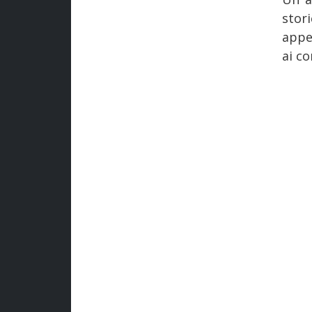
sto
appe
ai co