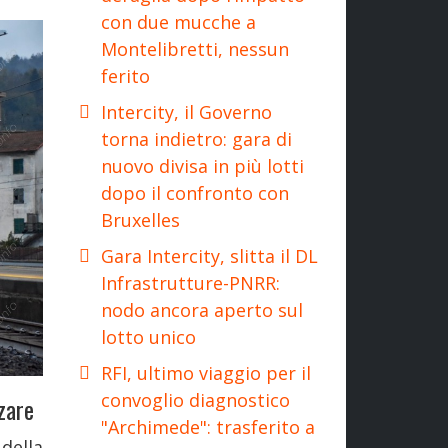
con due mucche a
Montelibretti, nessun
ferito
Intercity, il Governo
torna indietro: gara di
nuovo divisa in più lotti
dopo il confronto con
Bruxelles
Gara Intercity, slitta il DL
Infrastrutture-PNRR:
nodo ancora aperto sul
lotto unico
RFI, ultimo viaggio per il
convoglio diagnostico
zare
"Archimede": trasferito a
della