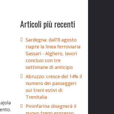
Articoli più recenti
Sardegna: dall'8 agosto
riapre la linea ferroviaria
Sassari - Alghero, lavori
conclusi con tre
settimane di anticipo
Abruzzo: cresce del 14% il
numero dei passeggeri
sui treni estivi di
Trenitalia
ajola
Pininfarina disegnerà il
ento.
nuovo treno espresso