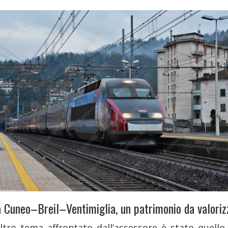
a Cuneo–Breil–Ventimiglia, un patrimonio da valoriz
ltro tema affrontato dall’assessore è stato quello 