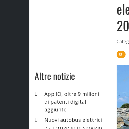
el
20
Categ
RFI
Altre notizie
App IO, oltre 9 milioni
di patenti digitali
aggiunte
Nuovi autobus elettrici
e a idrogeno in servizio