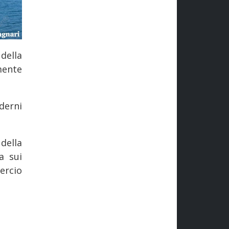
i
della
mente
derni
della
a sui
ercio