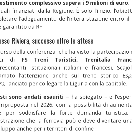
vestimento complessivo supera i 9 milioni di euro
,
uali finanziati dalla Regione. È solo l’inizio: l’obiet
letare l’adeguamento dell’intera stazione entro il 
 garantito da RFI”.
sso Riviera, successo oltre le attese
corso della conferenza, che ha visto la partecipazion
tici di
FS Treni Turistici, Trenitalia Fra
resentanti istituzionali italiani e francesi, Scajo
iamato l’attenzione anche sul treno storico
Esp
ra
, lanciato per collegare la Liguria con la capitale.
osti sono andati esauriti
– ha spiegato – e l’esper
 riproposta nel 2026, con la possibilità di aumenta
e per soddisfare la forte domanda turistica.
strazione che la ferrovia può e deve diventare una
iluppo anche per i territori di confine”.