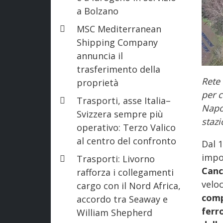
a Bolzano
MSC Mediterranean
Shipping Company
annuncia il
trasferimento della
Rete 
proprietà
per c
Trasporti, asse Italia–
Napo
Svizzera sempre più
stazi
operativo: Terzo Valico
al centro del confronto
Dal 1
impor
Trasporti: Livorno
Canc
rafforza i collegamenti
veloc
cargo con il Nord Africa,
comp
accordo tra Seaway e
ferr
William Shepherd