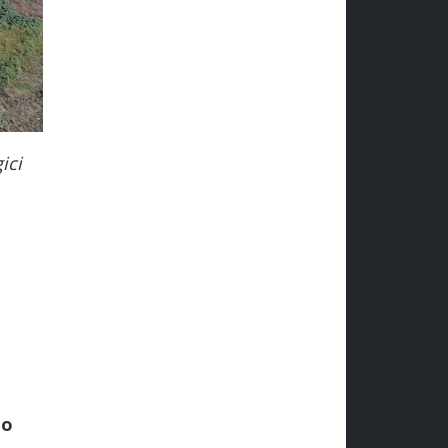
ici
to