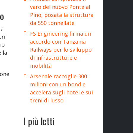
varo del nuovo Ponte al
lo
Pino, posata la struttura
da 550 tonnellate
la
FS Engineering firma un
ri.
accordo con Tanzania
io
Railways per lo sviluppo
ella
di infrastrutture e
mobilità
ione
Arsenale raccoglie 300
milioni con un bond e
accelera sugli hotel e sui
treni di lusso
I più letti