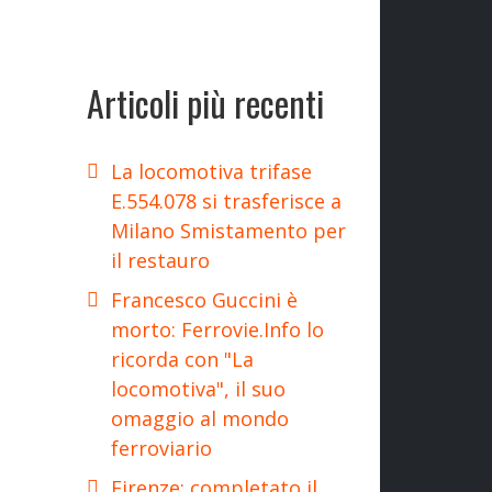
Articoli più recenti
La locomotiva trifase
E.554.078 si trasferisce a
Milano Smistamento per
il restauro
Francesco Guccini è
morto: Ferrovie.Info lo
ricorda con "La
locomotiva", il suo
omaggio al mondo
ferroviario
Firenze: completato il