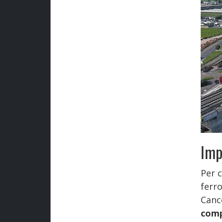
Imp
Per c
ferro
Cance
comp