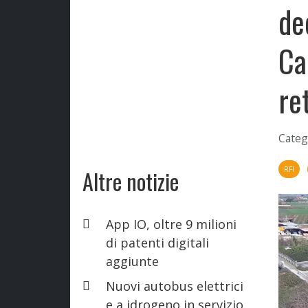
de
Ca
re
Categ
RFI
Altre notizie
App IO, oltre 9 milioni
di patenti digitali
aggiunte
Nuovi autobus elettrici
e a idrogeno in servizio