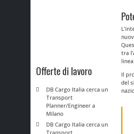
Pot
L’int
nuova
Ques
tra l
line
Offerte di lavoro
Il pr
del s
DB Cargo Italia cerca un
nazio
Transport
Planner/Engineer a
Milano
DB Cargo Italia cerca un
Transport