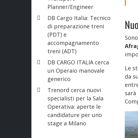
Planner/Engineer
DB Cargo Italia: Tecnico
Nuo
di preparazione treni
(PDT) e
Sono
accompagnamento
Afra
treni (ADT)
impo
DB CARGO ITALIA cerca
Le st
un Operaio manovale
da s
generico
entr
Trenord cerca nuovi
sarà
specialisti per la Sala
Comp
Operativa: aperte le
candidature per uno
stage a Milano