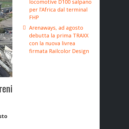
locomotive D100 salpano
per l’Africa dal terminal
FHP
Arenaways, ad agosto
debutta la prima TRAXX
con la nuova livrea
firmata Railcolor Design
reni
sto