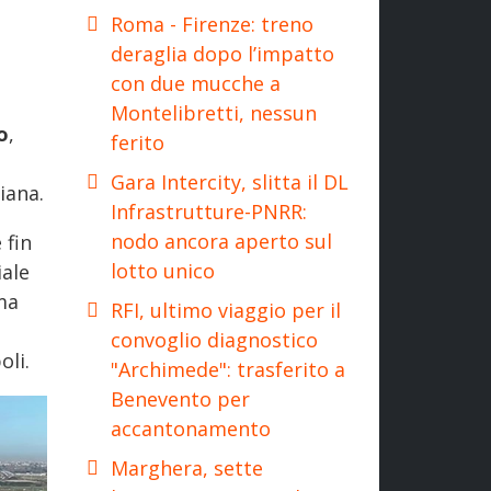
Roma - Firenze: treno
deraglia dopo l’impatto
con due mucche a
Montelibretti, nessun
o
,
ferito
Gara Intercity, slitta il DL
iana.
Infrastrutture-PNRR:
nodo ancora aperto sul
 fin
lotto unico
ale
ma
RFI, ultimo viaggio per il
convoglio diagnostico
oli.
"Archimede": trasferito a
Benevento per
accantonamento
Marghera, sette