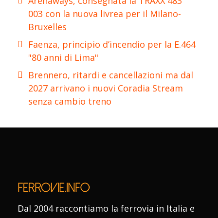
Arenaways, consegnata la TRAXX 483
003 con la nuova livrea per il Milano-
Bruxelles
Faenza, principio d’incendio per la E.464
"80 anni di Lima"
Brennero, ritardi e cancellazioni ma dal
2027 arrivano i nuovi Coradia Stream
senza cambio treno
Dal 2004 raccontiamo la ferrovia in Italia e