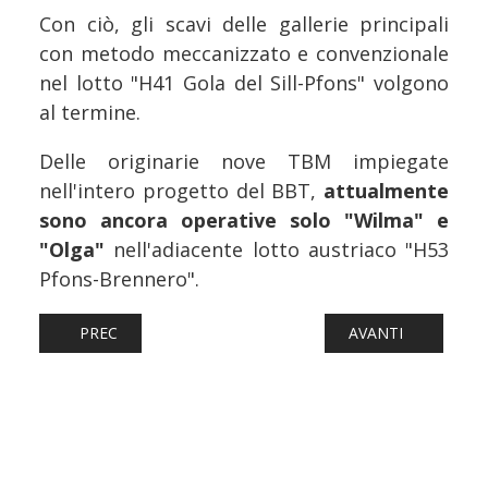
Con ciò, gli scavi delle gallerie principali
con metodo meccanizzato e convenzionale
nel lotto "H41 Gola del Sill-Pfons" volgono
al termine.
Delle originarie nove TBM impiegate
nell'intero progetto del BBT,
attualmente
sono ancora operative solo "Wilma" e
"Olga"
nell'adiacente lotto austriaco "H53
Pfons-Brennero".
ARTICOLO PRECEDENTE: FERROVIE: RFI AVVIA IL DOCUMEN
ARTICOLO SUCCESS
PREC
AVANTI