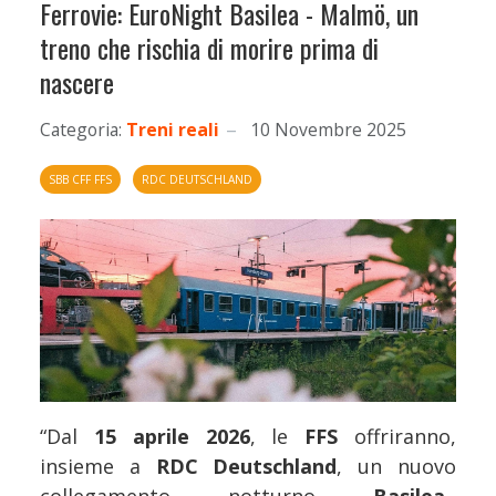
Ferrovie: EuroNight Basilea - Malmö, un
treno che rischia di morire prima di
nascere
Categoria:
Treni reali
10 Novembre 2025
SBB CFF FFS
RDC DEUTSCHLAND
“Dal
15 aprile 2026
, le
FFS
offriranno,
insieme a
RDC Deutschland
, un nuovo
collegamento notturno
Basilea–