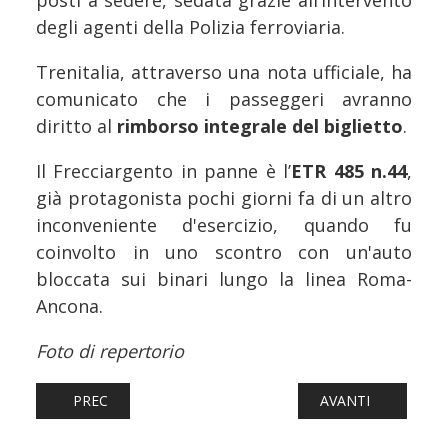
posti a sedere, sedata grazie all’intervento
degli agenti della Polizia ferroviaria.
Trenitalia, attraverso una nota ufficiale, ha
comunicato che i passeggeri avranno
diritto al
rimborso integrale del biglietto
.
Il Frecciargento in panne è l’
ETR 485 n.44
,
già protagonista pochi giorni fa di un altro
inconveniente d'esercizio, quando fu
coinvolto in uno scontro con un'auto
bloccata sui binari lungo la linea Roma-
Ancona.
Foto di repertorio
ARTICOLO PRECEDENTE: FERROVIE: DUE NUOVI COLLEGA
ARTICOLO SUCCES
PREC
AVANTI