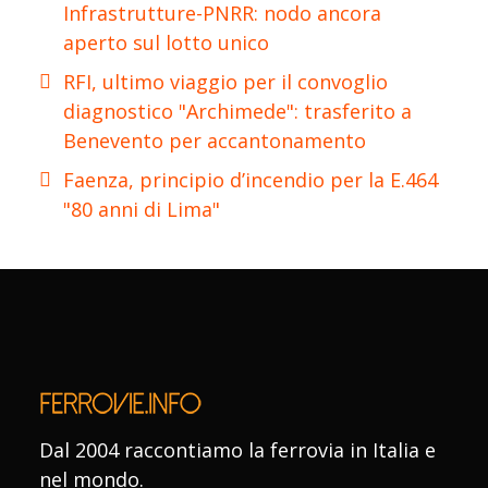
Infrastrutture-PNRR: nodo ancora
aperto sul lotto unico
RFI, ultimo viaggio per il convoglio
diagnostico "Archimede": trasferito a
Benevento per accantonamento
Faenza, principio d’incendio per la E.464
"80 anni di Lima"
Dal 2004 raccontiamo la ferrovia in Italia e
nel mondo.