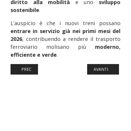
diritto alla mobilità
e uno
sviluppo
sostenibile
.
L’auspicio è che i nuovi treni possano
entrare in servizio già nei primi mesi del
2026
, contribuendo a rendere il trasporto
ferroviario molisano più
moderno,
efficiente e verde
.
ARTICOLO PRECEDENTE: FERROVIE: GENOVA-CASELLA, SER
ARTICOLO SUCCESSI
PREC
AVANTI