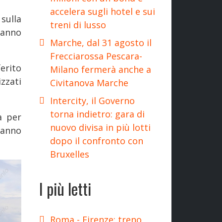
accelera sugli hotel e sui
sulla
treni di lusso
hanno
Marche, dal 31 agosto il
Frecciarossa Pescara-
erito
Milano fermerà anche a
zzati
Civitanova Marche
Intercity, il Governo
torna indietro: gara di
a per
nuovo divisa in più lotti
hanno
dopo il confronto con
Bruxelles
I più letti
Roma - Firenze: treno