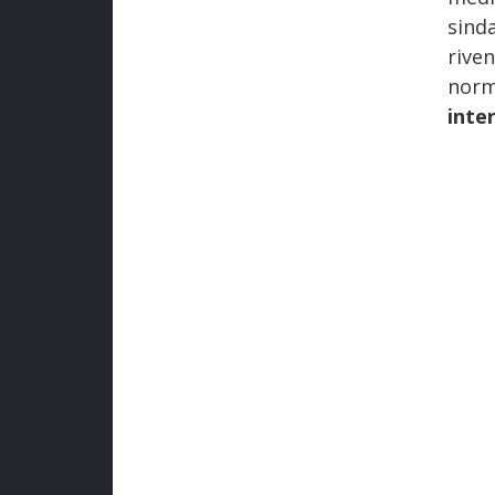
sind
rive
nor
inte