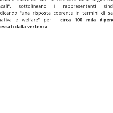
acali", sottolineano i rappresentanti sinda
ndicando "una risposta coerente in termini di sal
mativa e welfare" per i
circa 100 mila dipen
ressati dalla vertenza
.