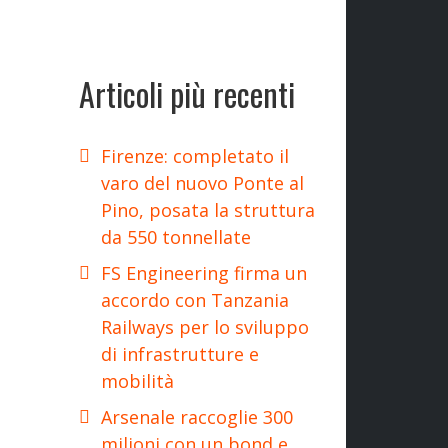
Articoli più recenti
Firenze: completato il
varo del nuovo Ponte al
Pino, posata la struttura
da 550 tonnellate
FS Engineering firma un
accordo con Tanzania
Railways per lo sviluppo
di infrastrutture e
mobilità
Arsenale raccoglie 300
milioni con un bond e