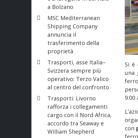
a Bolzano
MSC Mediterranean
Shipping Company
annuncia il
trasferimento della
proprietà
Trasporti, asse Italia–
Si è
Svizzera sempre più
una 
operativo: Terzo Valico
ferr
al centro del confronto
pers
9:00 
Trasporti: Livorno
rafforza i collegamenti
L’az
cargo con il Nord Africa,
orga
accordo tra Seaway e
con
William Shepherd
ferro