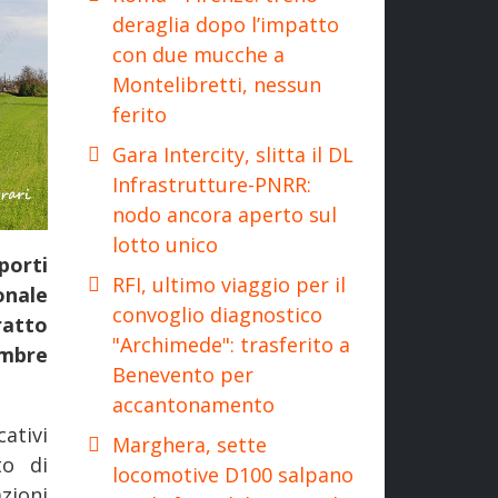
deraglia dopo l’impatto
con due mucche a
Montelibretti, nessun
ferito
Gara Intercity, slitta il DL
Infrastrutture-PNRR:
nodo ancora aperto sul
lotto unico
sporti
RFI, ultimo viaggio per il
onale
convoglio diagnostico
ratto
"Archimede": trasferito a
embre
Benevento per
accantonamento
ativi
Marghera, sette
to di
locomotive D100 salpano
zioni