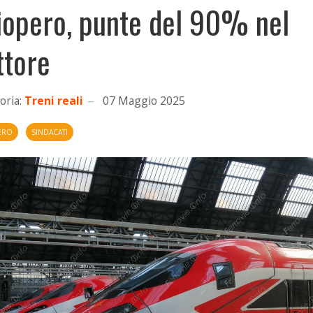
iopero, punte del 90% nel
ttore
oria:
Treni reali
07 Maggio 2025
ERO
SINDACATI