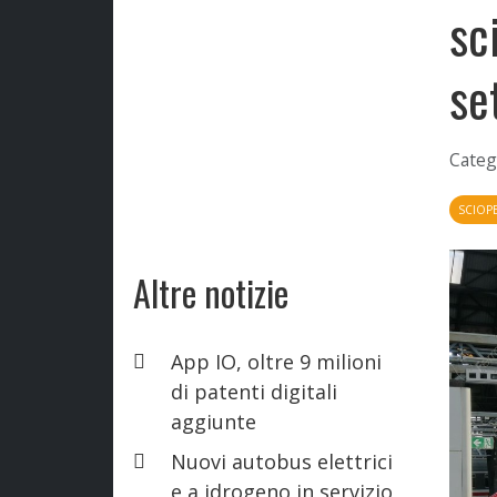
sc
se
Categ
SCIOP
Altre notizie
App IO, oltre 9 milioni
di patenti digitali
aggiunte
Nuovi autobus elettrici
e a idrogeno in servizio