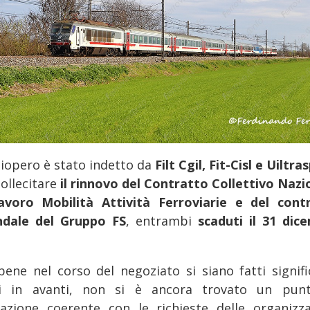
ciopero è stato indetto da
Filt Cgil, Fit-Cisl e Uiltra
sollecitare
il rinnovo del Contratto Collettivo Nazi
avoro Mobilità Attività Ferroviarie e del cont
ndale del Gruppo FS
, entrambi
scaduti il 31 dic
.
bene nel corso del negoziato si siano fatti signific
i in avanti, non si è ancora trovato un pun
azione coerente con le richieste delle organizza