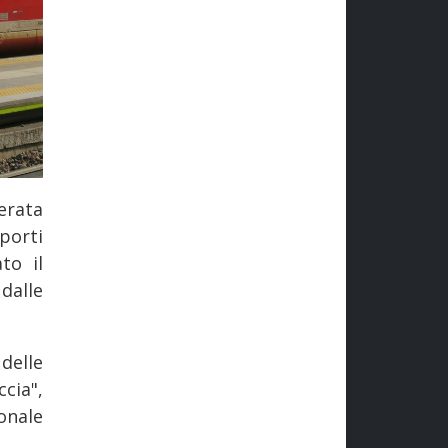
erata
porti
to il
dalle
delle
cia",
sonale