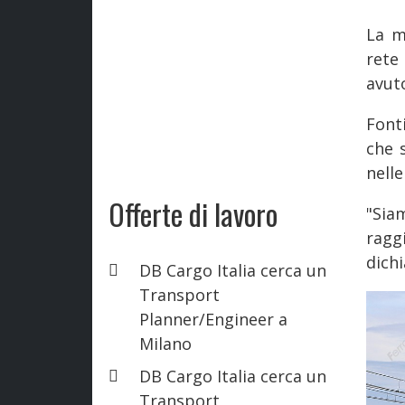
La m
rete
avuto
Font
che 
nelle
Offerte di lavoro
"Sia
ragg
dichi
DB Cargo Italia cerca un
Transport
Planner/Engineer a
Milano
DB Cargo Italia cerca un
Transport