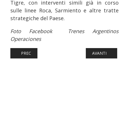
Tigre, con interventi simili già in corso
sulle linee Roca, Sarmiento e altre tratte
strategiche del Paese.
Foto Facebook Trenes Argentinos
Operaciones
ARTICOLO PRECEDENTE: FERROVIE: BRENNER BASISTUNN
ARTICOLO SUCCESS
PREC
AVANTI