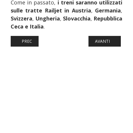
Come in passato,
i treni saranno utilizzati
sulle tratte Railjet in Austria
,
Germania
,
Svizzera
,
Ungheria
,
Slovacchia
,
Repubblica
Ceca e Italia
.
ARTICOLO PRECEDENTE: FERROVIE: GATX CONSEGNA NUO
ARTICOLO SUCCESS
PREC
AVANTI