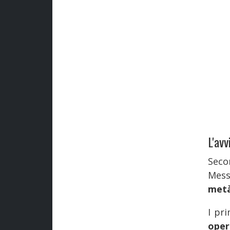
L'avv
Sec
Mess
metà
I pr
oper