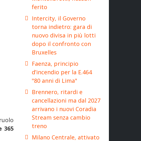
ferito
Intercity, il Governo
torna indietro: gara di
nuovo divisa in più lotti
dopo il confronto con
Bruxelles
Faenza, principio
d’incendio per la E.464
"80 anni di Lima"
Brennero, ritardi e
cancellazioni ma dal 2027
arrivano i nuovi Coradia
Stream senza cambio
ruolo
treno
e 365
Milano Centrale, attivato