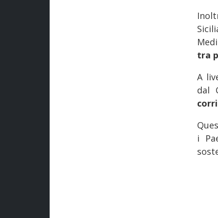
Inol
Sici
Medi
tra p
A li
dal 
corr
Ques
i Pa
soste