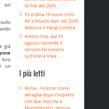
i sul
la fine del 2026
FS ordina 19 nuovi treni
AV a Hitachi Rail: nel 2029
sullo
debutta il Parigi-Londra
tando
Arezzo-Stia, dal 10
agosto riprende il
e già
servizio ferroviario
ppone
sull’intera linea
 loro
di un
I più letti
Roma - Firenze: treno
deraglia dopo l’impatto
con due mucche a
Montelibretti, nessun