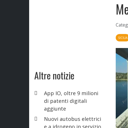
Me
Categ
SICILIA
Altre notizie
App IO, oltre 9 milioni
di patenti digitali
aggiunte
Nuovi autobus elettrici
e a idrogeno in servizio