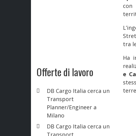
con 
terri
L’in
Stre
tra 
Ha i
real
Offerte di lavoro
e Ca
stes
terr
DB Cargo Italia cerca un
Transport
Planner/Engineer a
Milano
DB Cargo Italia cerca un
Transport