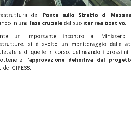
frastruttura del
Ponte sullo Stretto di Messi
ando in una
fase cruciale
del suo
iter realizzativo
.
ante un importante incontro al Ministero d
astrutture, si è svolto un monitoraggio delle att
letate e di quelle in corso, delineando i prossimi 
 ottenere
l’approvazione definitiva del proge
e del
CIPESS.