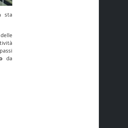
na
sta
elle
ività
passi
tto
da