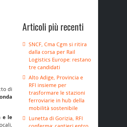
Articoli più recenti
SNCF, Cma Cgm si ritira
dalla corsa per Rail
Logistics Europe: restano
tre candidati
Alto Adige, Provincia e
RFI insieme per
to di
trasformare le stazioni
conda
ferroviarie in hub della
mobilità sostenibile
a e le
Lunetta di Gorizia, RFI
ocali,
conferma: cantieri entro