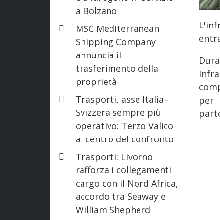
a Bolzano
L'in
MSC Mediterranean
entr
Shipping Company
annuncia il
Dur
trasferimento della
Infr
proprietà
comp
Trasporti, asse Italia–
per
Svizzera sempre più
part
operativo: Terzo Valico
al centro del confronto
Trasporti: Livorno
rafforza i collegamenti
cargo con il Nord Africa,
accordo tra Seaway e
William Shepherd