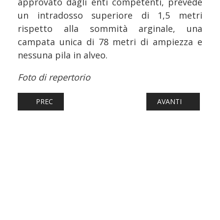
approvato dagli enti competenti, prevede
un intradosso superiore di 1,5 metri
rispetto alla sommità arginale, una
campata unica di 78 metri di ampiezza e
nessuna pila in alveo.
Foto di repertorio
ARTICOLO PRECEDENTE: FERROVIE: CIRCOLAZIONE IN TIL
ARTICOLO SUCCESSI
PREC
AVANTI