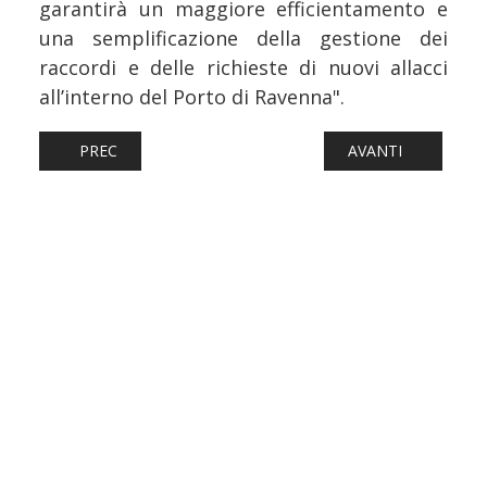
garantirà un maggiore efficientamento e
una semplificazione della gestione dei
raccordi e delle richieste di nuovi allacci
all’interno del Porto di Ravenna".
ARTICOLO PRECEDENTE: FERROVIE: INCONTRO TRA RAP
ARTICOLO SUCCESS
PREC
AVANTI