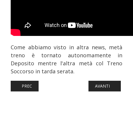
Come abbiamo visto in altra news, metà
treno è tornato autonomamente in
Deposito mentre l'altra metà col Treno
Soccorso in tarda serata.
ARTICOLO PRECEDENTE: FERROVIE: PAESI BASSI, PIÙ POS
ARTICOLO SUCCESS
PREC
AVANTI