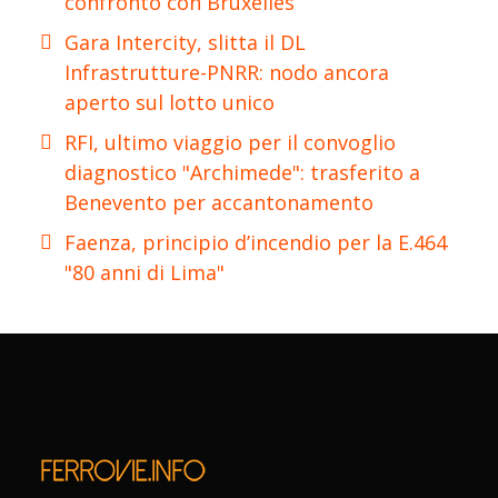
confronto con Bruxelles
Gara Intercity, slitta il DL
Infrastrutture-PNRR: nodo ancora
aperto sul lotto unico
RFI, ultimo viaggio per il convoglio
diagnostico "Archimede": trasferito a
Benevento per accantonamento
Faenza, principio d’incendio per la E.464
"80 anni di Lima"