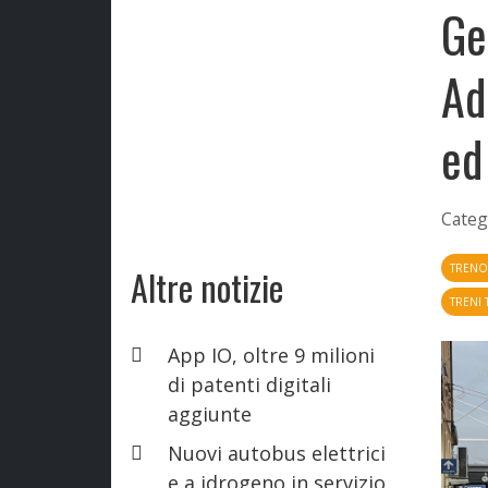
Ge
Ad
ed
Categ
TREN
Altre notizie
TRENI 
App IO, oltre 9 milioni
di patenti digitali
aggiunte
Nuovi autobus elettrici
e a idrogeno in servizio