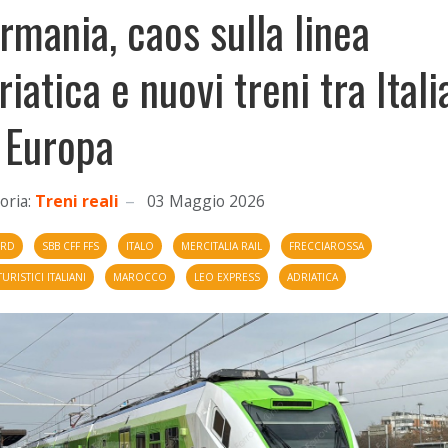
rmania, caos sulla linea
riatica e nuovi treni tra Itali
 Europa
oria:
Treni reali
03 Maggio 2026
ORD
SBB CFF FFS
ITALO
MERCITALIA RAIL
FRECCIAROSSA
TURISTICI ITALIANI
MAROCCO
LEO EXPRESS
ADRIATICA