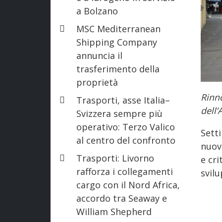
a Bolzano
MSC Mediterranean
Shipping Company
annuncia il
trasferimento della
proprietà
Rinno
Trasporti, asse Italia–
dell’
Svizzera sempre più
operativo: Terzo Valico
Sett
al centro del confronto
nuov
Trasporti: Livorno
e cri
rafforza i collegamenti
svilu
cargo con il Nord Africa,
accordo tra Seaway e
William Shepherd