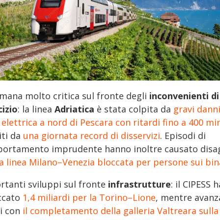
imana molto critica sul fronte degli
inconvenienti di
cizio
: la linea
Adriatica
è stata colpita da
gravi danni
 elettrica a nord di Pescara con ritardi fino a 400 mi
iti da
una giornata record di disservizi
. Episodi di
ortamento imprudente hanno inoltre causato disa
la linea Milano–Venezia bloccata per persone sui bin
rtanti sviluppi sul fronte
infrastrutture
: il CIPESS h
ccato
1,4 miliardi per la Torino–Lione
, mentre avanz
ri con
il completamento della galleria Valtreara sulla