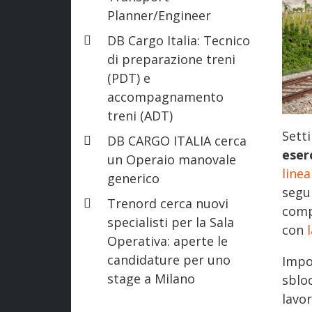
Planner/Engineer
DB Cargo Italia: Tecnico
di preparazione treni
(PDT) e
accompagnamento
treni (ADT)
Sett
DB CARGO ITALIA cerca
eser
un Operaio manovale
linea
generico
segu
Trenord cerca nuovi
comp
specialisti per la Sala
con
Operativa: aperte le
candidature per uno
Impo
stage a Milano
sblo
lavo