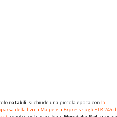
tolo
rotabili
: si chiude una piccola epoca con
la
parsa della livrea Malpensa Express sugli ETR 245 d
ord
, mentre nel cargo, leggi
Mercitalia Rail
, prose