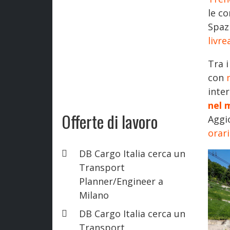
le c
Spaz
livr
Tra 
con
inte
nel 
Offerte di lavoro
Aggi
orar
DB Cargo Italia cerca un
Transport
Planner/Engineer a
Milano
DB Cargo Italia cerca un
Transport