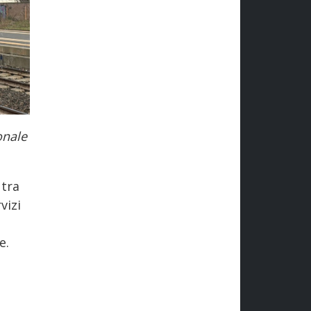
onale
 tra
vizi
e.