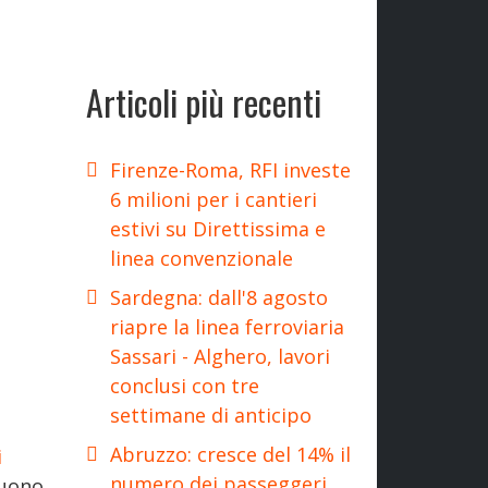
Articoli più recenti
Firenze-Roma, RFI investe
6 milioni per i cantieri
estivi su Direttissima e
linea convenzionale
Sardegna: dall'8 agosto
riapre la linea ferroviaria
Sassari - Alghero, lavori
conclusi con tre
settimane di anticipo
Abruzzo: cresce del 14% il
i
numero dei passeggeri
guono