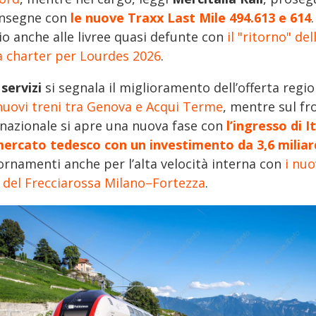
onsegne con
le nuove Traxx Last Mile 494.613 e 614
.
io anche alle livree quasi defunte con
il "ritorno" del
ea charter per Lourdes 2026
.
i
servizi
si segnala il miglioramento dell’offerta regi
nuovi treni tra Genova e Acqui Terme
, mentre sul fr
rnazionale si apre una nuova fase con
l’ingresso di I
mercato tedesco con un investimento da 3,6 miliar
ornamenti anche per l’alta velocità interna con
i nuo
i del Frecciarossa Milano–Fortezza
.