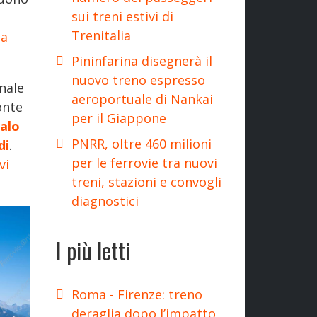
sui treni estivi di
Trenitalia
la
Pininfarina disegnerà il
nuovo treno espresso
onale
aeroportuale di Nankai
onte
per il Giappone
talo
PNRR, oltre 460 milioni
di
.
per le ferrovie tra nuovi
vi
treni, stazioni e convogli
diagnostici
I più letti
Roma - Firenze: treno
deraglia dopo l’impatto