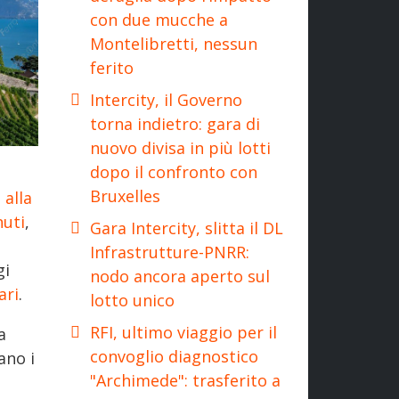
con due mucche a
Montelibretti, nessun
ferito
Intercity, il Governo
torna indietro: gara di
nuovo divisa in più lotti
dopo il confronto con
Bruxelles
 alla
nuti
,
Gara Intercity, slitta il DL
Infrastrutture-PNRR:
gi
nodo ancora aperto sul
ari
.
lotto unico
RFI, ultimo viaggio per il
a
convoglio diagnostico
ano i
"Archimede": trasferito a