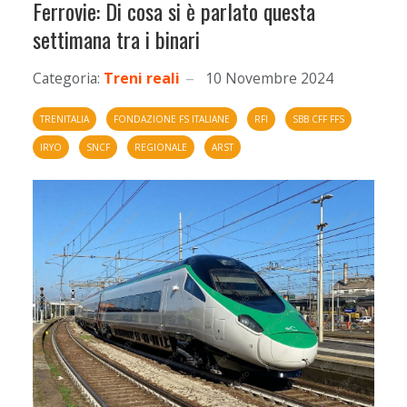
Ferrovie: Di cosa si è parlato questa
settimana tra i binari
Categoria:
Treni reali
10 Novembre 2024
TRENITALIA
FONDAZIONE FS ITALIANE
RFI
SBB CFF FFS
IRYO
SNCF
REGIONALE
ARST