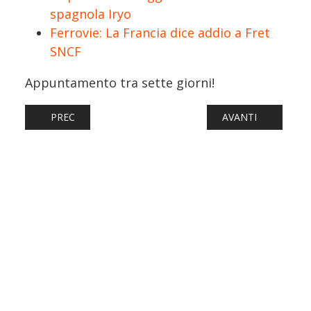
spagnola Iryo
Ferrovie: La Francia dice addio a Fret
SNCF
Appuntamento tra sette giorni!
ARTICOLO PRECEDENTE: FERROVIE: BRENNER BASISTUNN
ARTICOLO SUCCESS
PREC
AVANTI