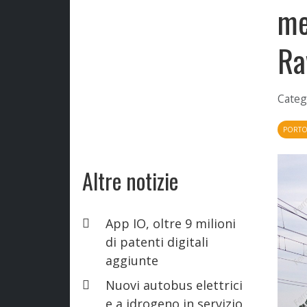
me
Ra
Categ
PORTO
Altre notizie
App IO, oltre 9 milioni
di patenti digitali
aggiunte
Nuovi autobus elettrici
e a idrogeno in servizio