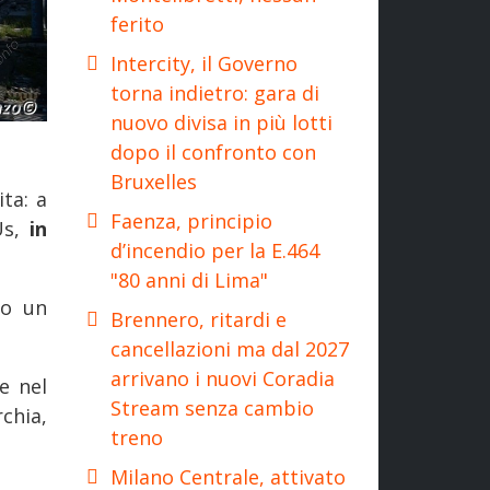
ferito
Intercity, il Governo
torna indietro: gara di
nuovo divisa in più lotti
dopo il confronto con
Bruxelles
ta: a
Faenza, principio
Us,
in
d’incendio per la E.464
"80 anni di Lima"
do un
Brennero, ritardi e
cancellazioni ma dal 2027
arrivano i nuovi Coradia
e nel
Stream senza cambio
chia,
treno
Milano Centrale, attivato