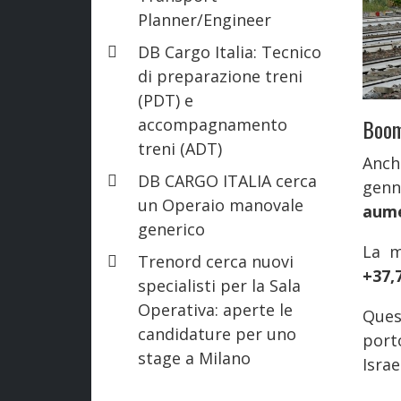
Planner/Engineer
DB Cargo Italia: Tecnico
di preparazione treni
(PDT) e
Boom
accompagnamento
treni (ADT)
Anch
DB CARGO ITALIA cerca
genn
un Operaio manovale
aume
generico
La m
Trenord cerca nuovi
+37,
specialisti per la Sala
Operativa: aperte le
Ques
candidature per uno
port
stage a Milano
Israe