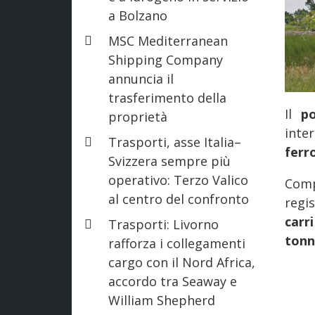
a Bolzano
MSC Mediterranean
Shipping Company
annuncia il
trasferimento della
Il
p
proprietà
inte
Trasporti, asse Italia–
ferr
Svizzera sempre più
operativo: Terzo Valico
Comp
al centro del confronto
regi
carr
Trasporti: Livorno
tonn
rafforza i collegamenti
cargo con il Nord Africa,
accordo tra Seaway e
William Shepherd