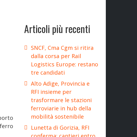
Articoli più recenti
SNCF, Cma Cgm si ritira
dalla corsa per Rail
Logistics Europe: restano
tre candidati
Alto Adige, Provincia e
RFI insieme per
trasformare le stazioni
ferroviarie in hub della
mobilità sostenibile
porto
ferro
Lunetta di Gorizia, RFI
conferma: cantieri entro