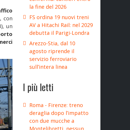
la fine del 2026
affico
FS ordina 19 nuovi treni
, con
AV a Hitachi Rail: nel 2029
), un
debutta il Parigi-Londra
porto
erci
Arezzo-Stia, dal 10
agosto riprende il
servizio ferroviario
sull’intera linea
I più letti
Roma - Firenze: treno
deraglia dopo l’impatto
con due mucche a
Montelibretti, nessun