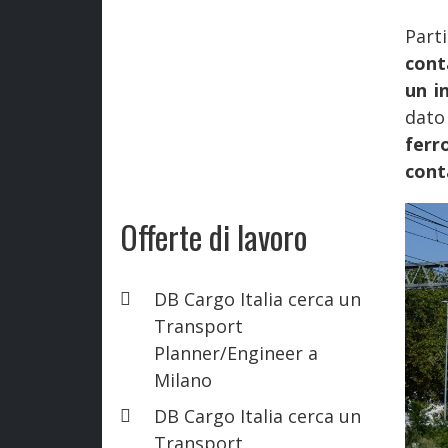
Part
cont
un i
dato
fer
cont
Offerte di lavoro
DB Cargo Italia cerca un
Transport
Planner/Engineer a
Milano
DB Cargo Italia cerca un
Transport