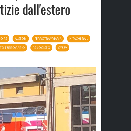
izie dall'estero
O FS
ALSTOM
FERROTRAMVIARIA
HITACHI RAIL
TO FERROVIARIO
FS LOGISTIX
GYSEV