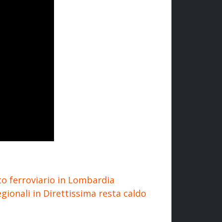
rto ferroviario in Lombardia
gionali in Direttissima resta caldo