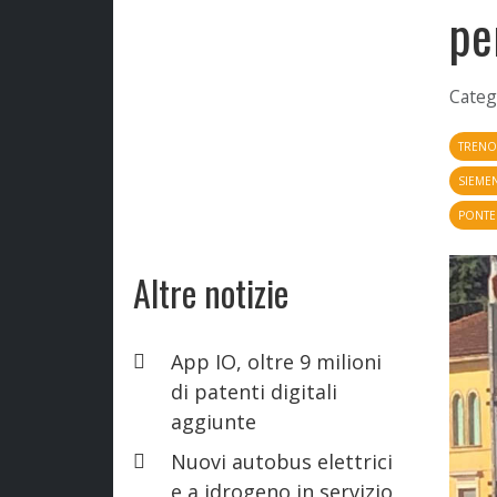
pe
Categ
TREN
SIEMEN
PONTE
Altre notizie
App IO, oltre 9 milioni
di patenti digitali
aggiunte
Nuovi autobus elettrici
e a idrogeno in servizio