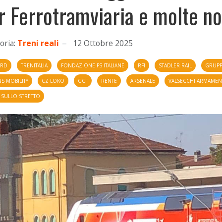
r Ferrotramviaria e molte not
oria:
Treni reali
12 Ottobre 2025
ORD
TRENITALIA
FONDAZIONE FS ITALIANE
RFI
STADLER RAIL
GRUPP
S MOBILITY
CZ LOKO
GCF
RENFE
ARSENALE
VALSECCHI ARMAMEN
 SULLO STRETTO