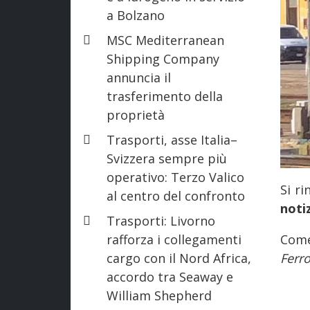
a Bolzano
MSC Mediterranean
Shipping Company
annuncia il
trasferimento della
proprietà
Trasporti, asse Italia–
Svizzera sempre più
operativo: Terzo Valico
Si r
al centro del confronto
noti
Trasporti: Livorno
rafforza i collegamenti
Come
cargo con il Nord Africa,
Ferro
accordo tra Seaway e
William Shepherd