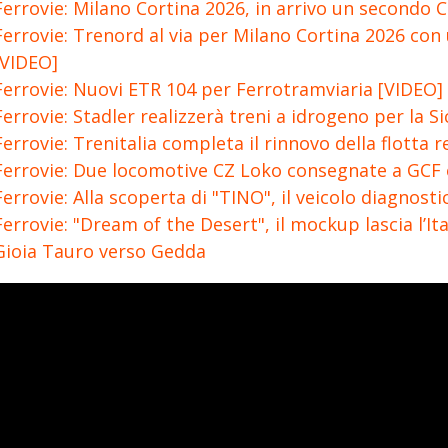
Ferrovie: Milano Cortina 2026, in arrivo un secondo C
Ferrovie: Trenord al via per Milano Cortina 2026 con 
[VIDEO]
Ferrovie: Nuovi ETR 104 per Ferrotramviaria [VIDEO]
Ferrovie: Stadler realizzerà treni a idrogeno per la Sic
Ferrovie: Trenitalia completa il rinnovo della flotta 
Ferrovie: Due locomotive CZ Loko consegnate a GCF 
Ferrovie: Alla scoperta di "TINO", il veicolo diagnos
Ferrovie: "Dream of the Desert", il mockup lascia l’Ita
Gioia Tauro verso Gedda