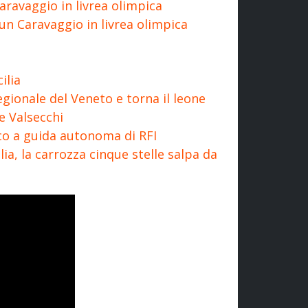
aravaggio in livrea olimpica
un Caravaggio in livrea olimpica
ilia
regionale del Veneto e torna il leone
e Valsecchi
tico a guida autonoma di RFI
lia, la carrozza cinque stelle salpa da