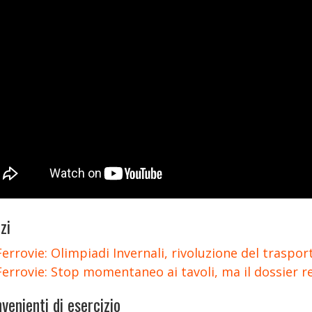
zi
Ferrovie: Olimpiadi Invernali, rivoluzione del traspo
Ferrovie: Stop momentaneo ai tavoli, ma il dossier re
venienti di esercizio